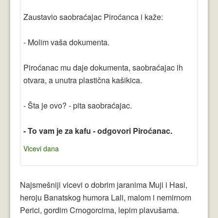
Crnogorci
Zaustavio saobraćajac Piroćanca i kaže:
Perica
- Molim vaša dokumenta.
Lala
Plavuše
Piroćanac mu daje dokumenta, saobraćajac ih
otvara, a unutra plastična kašikica.
Piroćanci
Vicevi Razni
- Šta je ovo? - pita saobraćajac.
Vicevi Dana
- To vam je za kafu - odgovori Piroćanac.
Najbolji Vicevi
Vicevi dana
Najsmešniji vicevi o dobrim jaranima Muji i Hasi,
heroju Banatskog humora Lali, malom i nemirnom
Perici, gordim Crnogorcima, lepim plavušama.