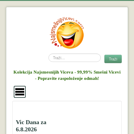
Search
Traži
Kolekcija Najsmesnijih Viceva - 99,99% Smešni Vicevi
- Popravite raspoloženje odmah!
Vicevi
Mujo i Haso
Vic Dana za
6.8.2026