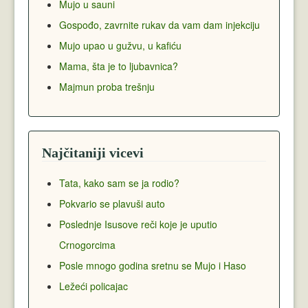
Mujo u sauni
Gospođo, zavrnite rukav da vam dam injekciju
Mujo upao u gužvu, u kafiću
Mama, šta je to ljubavnica?
Majmun proba trešnju
Najčitaniji vicevi
Tata, kako sam se ja rodio?
Pokvario se plavuši auto
Poslednje Isusove reči koje je uputio
Crnogorcima
Posle mnogo godina sretnu se Mujo i Haso
Ležeći policajac