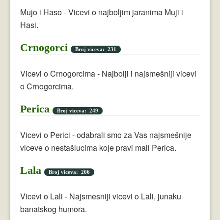
Mujo i Haso - Vicevi o najboljim jaranima Muji i
Hasi.
Crnogorci
Broj viceva: 231
Vicevi o Crnogorcima - Najbolji i najsmešniji vicevi
o Crnogorcima.
Perica
Broj viceva: 249
Vicevi o Perici - odabrali smo za Vas najsmešnije
viceve o nestašlucima koje pravi mali Perica.
Lala
Broj viceva: 206
Vicevi o Lali - Najsmesniji vicevi o Lali, junaku
banatskog humora.