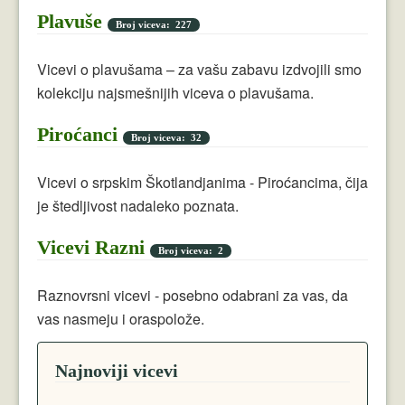
Plavuše
Broj viceva: 227
Vicevi o plavušama – za vašu zabavu izdvojili smo
kolekciju najsmešnijih viceva o plavušama.
Piroćanci
Broj viceva: 32
Vicevi o srpskim Škotlandjanima - Piroćancima, čija
je štedljivost nadaleko poznata.
Vicevi Razni
Broj viceva: 2
Raznovrsni vicevi - posebno odabrani za vas, da
vas nasmeju i oraspolože.
Najnoviji vicevi