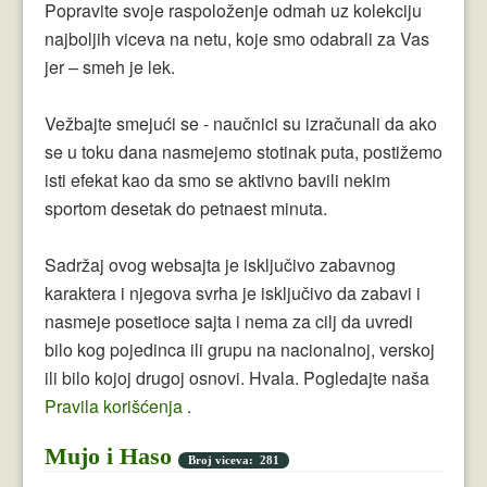
Popravite svoje raspoloženje odmah uz kolekciju
najboljih viceva na netu, koje smo odabrali za Vas
jer – smeh je lek.
Vežbajte smejući se - naučnici su izračunali da ako
se u toku dana nasmejemo stotinak puta, postižemo
isti efekat kao da smo se aktivno bavili nekim
sportom desetak do petnaest minuta.
Sadržaj ovog websajta je isključivo zabavnog
karaktera i njegova svrha je isključivo da zabavi i
nasmeje posetioce sajta i nema za cilj da uvredi
bilo kog pojedinca ili grupu na nacionalnoj, verskoj
ili bilo kojoj drugoj osnovi. Hvala. Pogledajte naša
Pravila korišćenja
.
Mujo i Haso
Broj viceva: 281