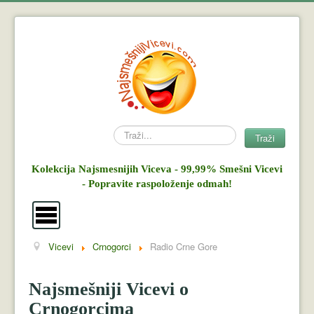
Search
Traži
Kolekcija Najsmesnijih Viceva - 99,99% Smešni Vicevi
- Popravite raspoloženje odmah!
Vicevi
Crnogorci
Radio Crne Gore
Vicevi
Mujo i Haso
Najsmešniji Vicevi o
Crnogorcima