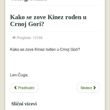
Crnogorci
Perica
Kako se zove Kinez rođen u
Lala
Crnoj Gori?
Plavuše
Pregleda: 13768
Piroćanci
Kako se zove Kinez rođen u Crnoj Gori?
Vicevi Razni
Vicevi Dana
Najbolji Vicevi
Len-Čuga.
Predhodni
Sledeci
Slični vicevi