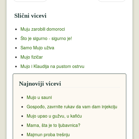
Slični vicevi
Muju zarobili domoroci
Što je sigurno - sigurno je!
Samo Mujo uživa
Mujo fizičar
Mujo i Klaudija na pustom ostrvu
Najnoviji vicevi
Mujo u sauni
Gospođo, zavrnite rukav da vam dam injekciju
Mujo upao u gužvu, u kafiću
Mama, šta je to ljubavnica?
Majmun proba trešnju