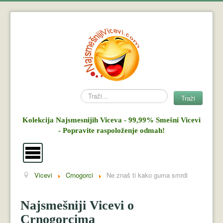
Search
Traži
Kolekcija Najsmesnijih Viceva - 99,99% Smešni Vicevi
- Popravite raspoloženje odmah!
Vicevi
Crnogorci
Ne znaš ti kako guma smrdi
Vicevi
Mujo i Haso
Najsmešniji Vicevi o
Crnogorcima