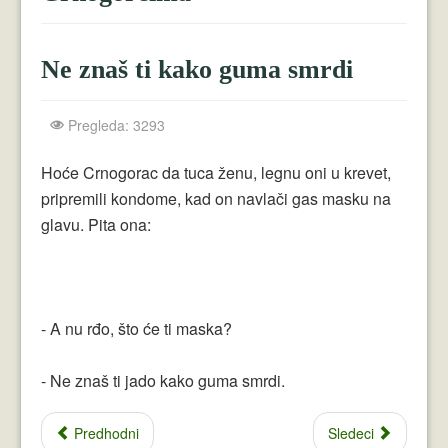
Crnogorci
Perica
Ne znaš ti kako guma smrdi
Lala
Pregleda: 3293
Plavuše
Piroćanci
Hoće Crnogorac da tuca ženu, legnu oni u krevet,
pripremili kondome, kad on navlači gas masku na
Vicevi Razni
glavu. Pita ona:
Vicevi Dana
Najbolji Vicevi
- A nu rđo, što će ti maska?
- Ne znaš ti jado kako guma smrdi.
Predhodni
Sledeci