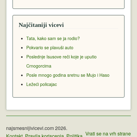
Najčitaniji vicevi
Tata, kako sam se ja rodio?
Pokvario se plavuši auto
Poslednje Isusove reči koje je uputio
Crnogorcima
Posle mnogo godina sretnu se Mujo i Haso
Ležeći policajac
najsmesnijivicevi.com 2026.
Vrati se na vrh strane
Kontakt
Pravila koriscenja
Politika