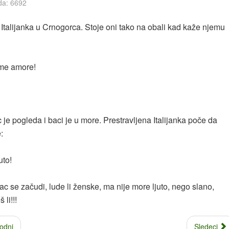
da: 6692
 Italijanka u Crnogorca. Stoje oni tako na obali kad kaže njemu
 me amore!
je pogleda i baci je u more. Prestravljena Italijanka poče da
:
juto!
c se začudi, lude li ženske, ma nije more ljuto, nego slano,
 li!!!
odni
Sledeci