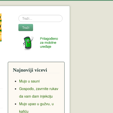
Search
Traži
Najnoviji vicevi
Mujo u sauni
Gospođo, zavrnite rukav
da vam dam injekciju
Mujo upao u gužvu, u
kafiću