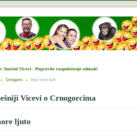
% Smešni Vicevi - Popravite raspoloženje odmah!
Crnogorci
Nije more ljuto
šniji Vicevi o Crnogorcima
ore ljuto