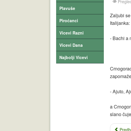
Pregle
Plavuše
Zaljubi se
Piroćanci
Italijanka:
Vicevi Razni
- Bachi a
Vicevi Dana
Najbolji Vicevi
Crnogorac 
zapomaže
- Ajuto, A
a Crnogora
slano čuješ
Predh