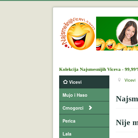
Kolekcija Najsmesnijih Viceva - 99,99
Vicevi
Vicevi
Mujo i Haso
Najsme
Crnogorci
Perica
Nije m
Lala