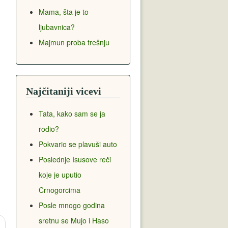
Mama, šta je to
ljubavnica?
Majmun proba trešnju
Najčitaniji vicevi
Tata, kako sam se ja
rodio?
Pokvario se plavuši auto
Poslednje Isusove reči
koje je uputio
Crnogorcima
Posle mnogo godina
sretnu se Mujo i Haso