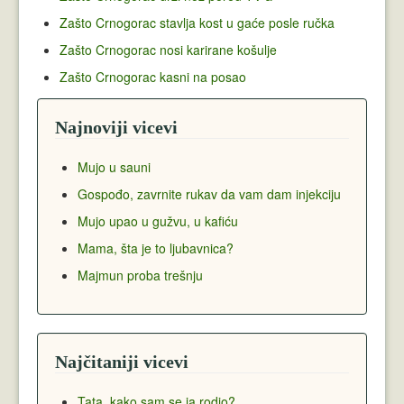
Zašto Crnogorac stavlja kost u gaće posle ručka
Zašto Crnogorac nosi karirane košulje
Zašto Crnogorac kasni na posao
Najnoviji vicevi
Mujo u sauni
Gospođo, zavrnite rukav da vam dam injekciju
Mujo upao u gužvu, u kafiću
Mama, šta je to ljubavnica?
Majmun proba trešnju
Najčitaniji vicevi
Tata, kako sam se ja rodio?