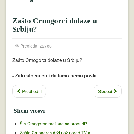
Crnogorci
Perica
Zašto Crnogorci dolaze u
Lala
Srbiju?
Plavuše
Pregleda: 22786
Piroćanci
Zašto Crnogorci dolaze u Srbiju?
Vicevi Razni
- Zato što su čuli da tamo nema posla.
Vicevi Dana
Najbolji Vicevi
Predhodni
Sledeci
Slični vicevi
Šta Crnogorac radi kad se probudi?
Zašto Crnogorac drži nož pored TV-a