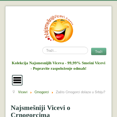
Search
Traži
Kolekcija Najsmesnijih Viceva - 99,99% Smešni Vicevi
- Popravite raspoloženje odmah!
Vicevi
Crnogorci
Zašto Crnogorci dolaze u Srbiju?
Vicevi
Mujo i Haso
Najsmešniji Vicevi o
Crnogorcima