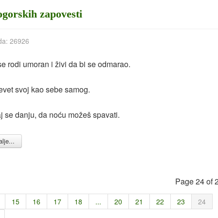
gorskih zapovesti
da: 26926
e rodi umoran i živi da bi se odmarao.
revet svoj kao sebe samog.
j se danju, da noću možeš spavati.
lje...
Page 24 of 
15
16
17
18
...
20
21
22
23
24