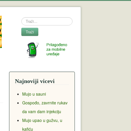
Search
Traži
Najnoviji vicevi
Mujo u sauni
Gospođo, zavrnite rukav
da vam dam injekciju
Mujo upao u gužvu, u
kafiću