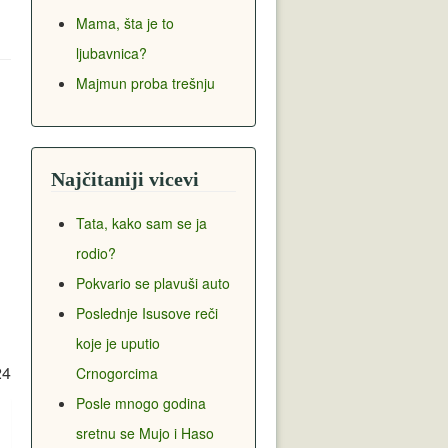
Mama, šta je to
ljubavnica?
Majmun proba trešnju
Najčitaniji vicevi
Tata, kako sam se ja
rodio?
Pokvario se plavuši auto
Poslednje Isusove reči
koje je uputio
24
Crnogorcima
Posle mnogo godina
sretnu se Mujo i Haso