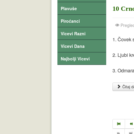
10 Crno
Plavuše
Piroćanci
Pregle
Vicevi Razni
1. Čovek s
Vicevi Dana
2. Ljubi k
Najbolji Vicevi
3. Odmara
Čitaj da