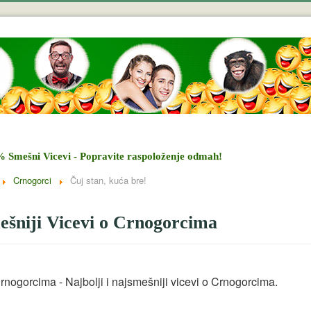
% Smešni Vicevi - Popravite raspoloženje odmah!
Crnogorci
Čuj stan, kuća bre!
šniji Vicevi o Crnogorcima
rnogorcima - Najbolji i najsmešniji vicevi o Crnogorcima.