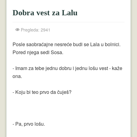
Crnogorci
Dobra vest za Lalu
Perica
Lala
Pregleda: 2941
Plavuše
Posle saobraćajne nesreće budi se Lala u bolnici.
Pored njega sedi Sosa.
Piroćanci
Vicevi Razni
- Imam za tebe jednu dobru i jednu lošu vest - kaže
ona.
Vicevi Dana
Najbolji Vicevi
- Koju bi teo prvo da čuješ?
- Pa, prvo lošu.