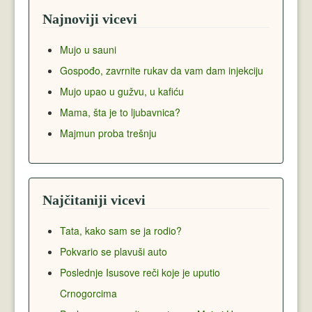
Najnoviji vicevi
Mujo u sauni
Gospođo, zavrnite rukav da vam dam injekciju
Mujo upao u gužvu, u kafiću
Mama, šta je to ljubavnica?
Majmun proba trešnju
Najčitaniji vicevi
Tata, kako sam se ja rodio?
Pokvario se plavuši auto
Poslednje Isusove reči koje je uputio
Crnogorcima