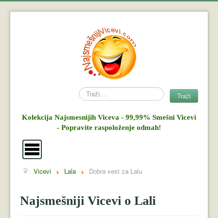
Search
Traži
Kolekcija Najsmesnijih Viceva - 99,99% Smešni Vicevi
- Popravite raspoloženje odmah!
Vicevi
Lala
Dobra vest za Lalu
Vicevi
Mujo i Haso
Najsmešniji Vicevi o Lali