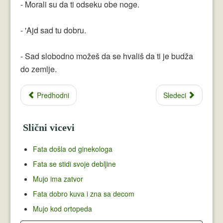
- Morali su da ti odseku obe noge.
- 'Ajd sad tu dobru.
- Sad slobodno možeš da se hvališ da ti je budža
do zemlje.
Predhodni
Sledeci
Slični vicevi
Fata došla od ginekologa
Fata se stidi svoje debljine
Mujo ima zatvor
Fata dobro kuva i zna sa decom
Mujo kod ortopeda