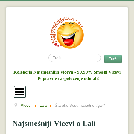
Search
Traži
Kolekcija Najsmesnijih Viceva - 99,99% Smešni Vicevi
- Popravite raspoloženje odmah!
Vicevi
Lala
Šta ako Sosu napadne tigar?
Vicevi
Mujo i Haso
Najsmešniji Vicevi o Lali