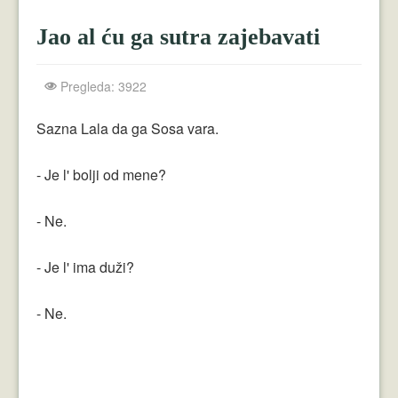
Crnogorci
Jao al ću ga sutra zajebavati
Perica
Lala
Pregleda: 3922
Plavuše
Sazna Lala da ga Sosa vara.
Piroćanci
- Je l' bolji od mene?
Vicevi Razni
- Ne.
Vicevi Dana
Najbolji Vicevi
- Je l' ima duži?
- Ne.