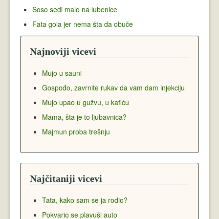
Soso sedi malo na lubenice
Fata gola jer nema šta da obuče
Najnoviji vicevi
Mujo u sauni
Gospođo, zavrnite rukav da vam dam injekciju
Mujo upao u gužvu, u kafiću
Mama, šta je to ljubavnica?
Majmun proba trešnju
Najčitaniji vicevi
Tata, kako sam se ja rodio?
Pokvario se plavuši auto