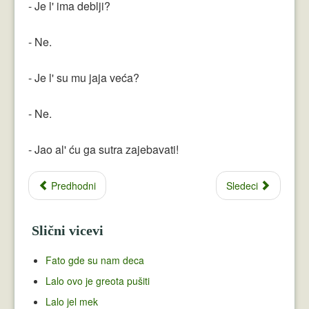
- Je l' ima deblji?
- Ne.
- Je l' su mu jaja veća?
- Ne.
- Jao al' ću ga sutra zajebavati!
Predhodni
Sledeci
Slični vicevi
Fato gde su nam deca
Lalo ovo je greota pušiti
Lalo jel mek