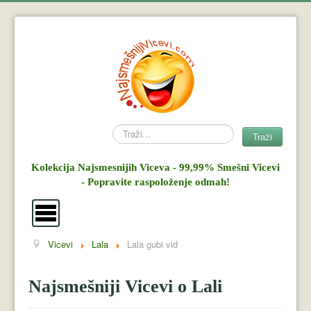
Search
Traži
Kolekcija Najsmesnijih Viceva - 99,99% Smešni Vicevi
- Popravite raspoloženje odmah!
Vicevi
Lala
Lala gubi vid
Vicevi
Mujo i Haso
Najsmešniji Vicevi o Lali