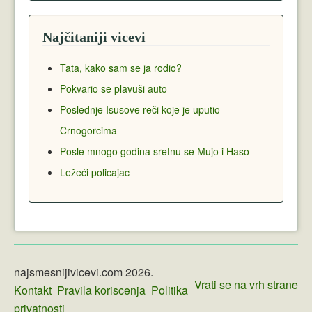
Najčitaniji vicevi
Tata, kako sam se ja rodio?
Pokvario se plavuši auto
Poslednje Isusove reči koje je uputio
Crnogorcima
Posle mnogo godina sretnu se Mujo i Haso
Ležeći policajac
najsmesnijivicevi.com 2026.
Vrati se na vrh strane
Kontakt
Pravila koriscenja
Politika
privatnosti