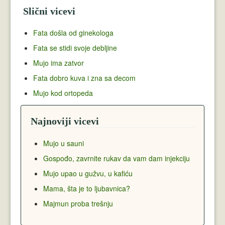
Slični vicevi
Fata došla od ginekologa
Fata se stidi svoje debljine
Mujo ima zatvor
Fata dobro kuva i zna sa decom
Mujo kod ortopeda
Najnoviji vicevi
Mujo u sauni
Gospođo, zavrnite rukav da vam dam injekciju
Mujo upao u gužvu, u kafiću
Mama, šta je to ljubavnica?
Majmun proba trešnju