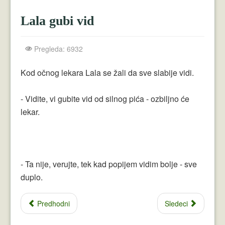
Crnogorci
Lala gubi vid
Perica
Lala
Pregleda: 6932
Plavuše
Kod očnog lekara Lala se žali da sve slabije vidi.
Piroćanci
- Vidite, vi gubite vid od silnog pića - ozbiljno će
Vicevi Razni
lekar.
Vicevi Dana
Najbolji Vicevi
- Ta nije, verujte, tek kad popijem vidim bolje - sve
duplo.
Predhodni
Sledeci