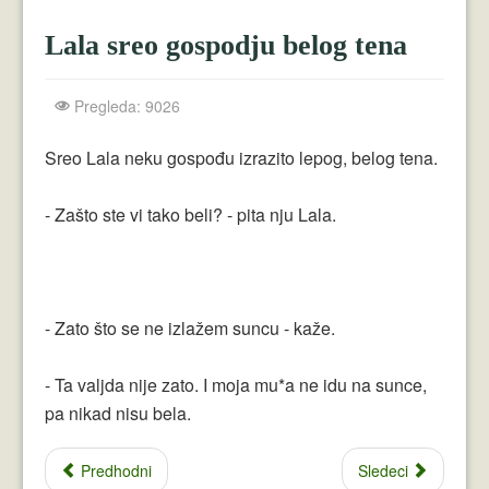
Crnogorci
Lala sreo gospodju belog tena
Perica
Lala
Pregleda: 9026
Plavuše
Sreo Lala neku gospođu izrazito lepog, belog tena.
Piroćanci
- Zašto ste vi tako beli? - pita nju Lala.
Vicevi Razni
Vicevi Dana
Najbolji Vicevi
- Zato što se ne izlažem suncu - kaže.
- Ta valjda nije zato. I moja mu*a ne idu na sunce,
pa nikad nisu bela.
Predhodni
Sledeci