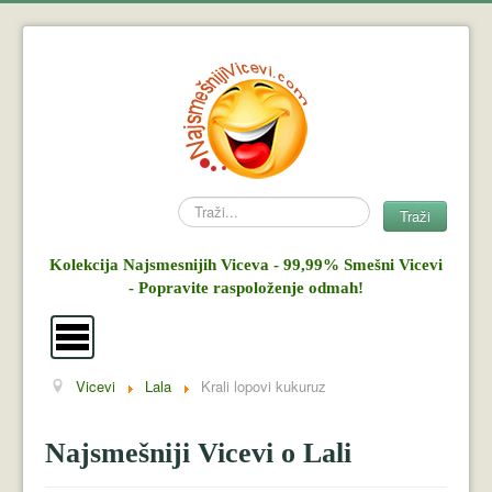
Search
Traži
Kolekcija Najsmesnijih Viceva - 99,99% Smešni Vicevi
- Popravite raspoloženje odmah!
Vicevi
Lala
Krali lopovi kukuruz
Vicevi
Mujo i Haso
Najsmešniji Vicevi o Lali