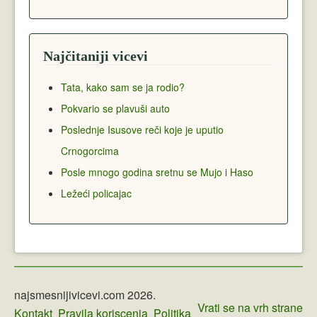
Najčitaniji vicevi
Tata, kako sam se ja rodio?
Pokvario se plavuši auto
Poslednje Isusove reči koje je uputio
Crnogorcima
Posle mnogo godina sretnu se Mujo i Haso
Ležeći policajac
najsmesnijivicevi.com 2026.
Vrati se na vrh strane
Kontakt
Pravila koriscenja
Politika