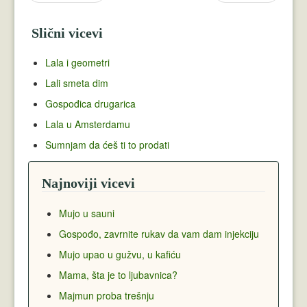
Slični vicevi
Lala i geometri
Lali smeta dim
Gospođica drugarica
Lala u Amsterdamu
Sumnjam da ćeš ti to prodati
Najnoviji vicevi
Mujo u sauni
Gospođo, zavrnite rukav da vam dam injekciju
Mujo upao u gužvu, u kafiću
Mama, šta je to ljubavnica?
Majmun proba trešnju