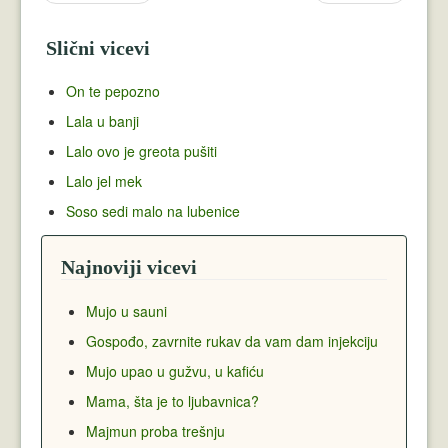
Slični vicevi
On te pepozno
Lala u banji
Lalo ovo je greota pušiti
Lalo jel mek
Soso sedi malo na lubenice
Najnoviji vicevi
Mujo u sauni
Gospođo, zavrnite rukav da vam dam injekciju
Mujo upao u gužvu, u kafiću
Mama, šta je to ljubavnica?
Majmun proba trešnju