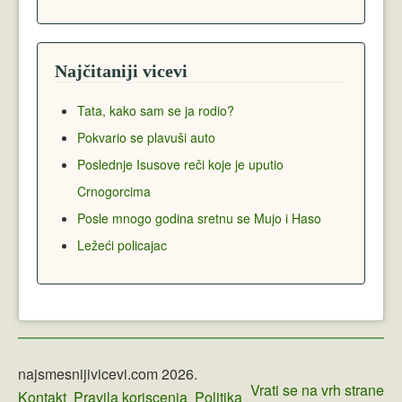
Najčitaniji vicevi
Tata, kako sam se ja rodio?
Pokvario se plavuši auto
Poslednje Isusove reči koje je uputio
Crnogorcima
Posle mnogo godina sretnu se Mujo i Haso
Ležeći policajac
najsmesnijivicevi.com 2026.
Vrati se na vrh strane
Kontakt
Pravila koriscenja
Politika