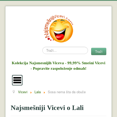
Search
Traži
Kolekcija Najsmesnijih Viceva - 99,99% Smešni Vicevi
- Popravite raspoloženje odmah!
Vicevi
Lala
Sosa nema šta da obuče
Vicevi
Mujo i Haso
Najsmešniji Vicevi o Lali