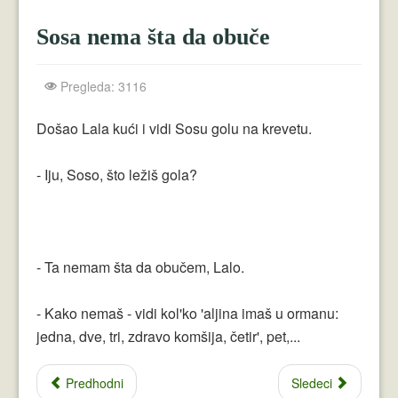
Crnogorci
Sosa nema šta da obuče
Perica
Lala
Pregleda: 3116
Plavuše
Došao Lala kući i vidi Sosu golu na krevetu.
Piroćanci
- Iju, Soso, što ležiš gola?
Vicevi Razni
Vicevi Dana
Najbolji Vicevi
- Ta nemam šta da obučem, Lalo.
- Kako nemaš - vidi kol'ko 'aljina imaš u ormanu:
jedna, dve, tri, zdravo komšija, četir', pet,...
Predhodni
Sledeci