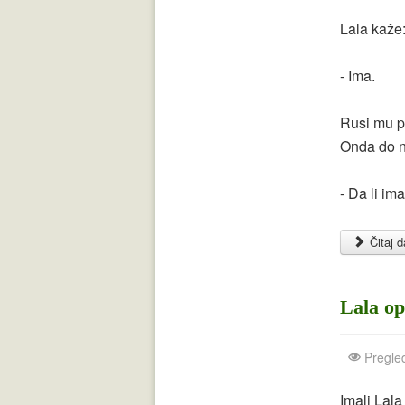
Lala kaže
- Ima.
Rusi mu pl
Onda do nj
- Da li i
Čitaj da
Lala op
Pregle
Imali Lal