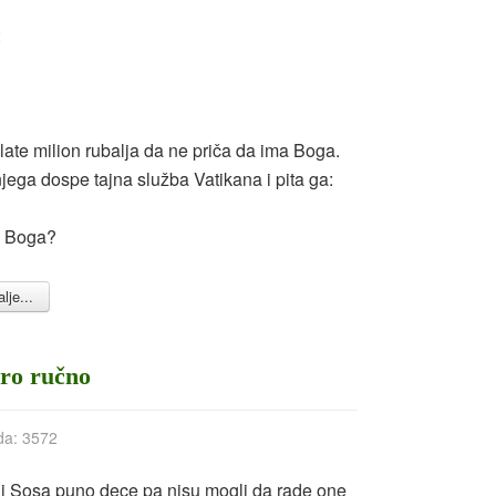
:
ate milion rubalja da ne priča da ima Boga.
ega dospe tajna služba Vatikana i pita ga:
ma Boga?
lje...
ro ručno
da: 3572
a i Sosa puno dece pa nisu mogli da rade one