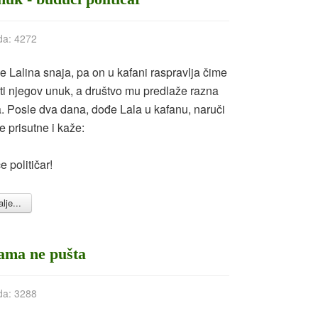
da: 4272
e Lalina snaja, pa on u kafani raspravlja čime
ti njegov unuk, a društvo mu predlaže razna
. Posle dva dana, dođe Lala u kafanu, naruči
e prisutne i kaže:
će političar!
lje...
ama ne pušta
da: 3288