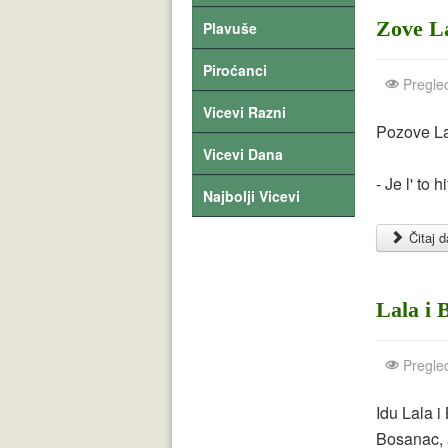
Zove L
Plavuše
Piroćanci
Pregle
Vicevi Razni
Pozove La
Vicevi Dana
- Je l' to
Najbolji Vicevi
Čitaj da
Lala i 
Pregle
Idu Lala i
Bosanac, a