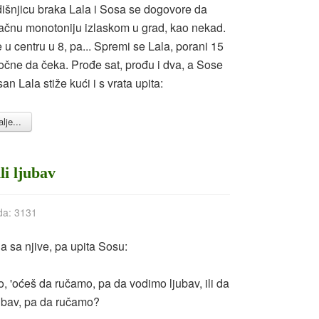
išnjicu braka Lala i Sosa se dogovore da
ačnu monotoniju izlaskom u grad, kao nekad.
 u centru u 8, pa... Spremi se Lala, porani 15
očne da čeka. Prođe sat, prođu i dva, a Sose
n Lala stiže kući i s vrata upita:
lje...
li ljubav
da: 3131
 sa njive, pa upita Sosu:
so, 'oćeš da ručamo, pa da vodimo ljubav, ili da
ubav, pa da ručamo?