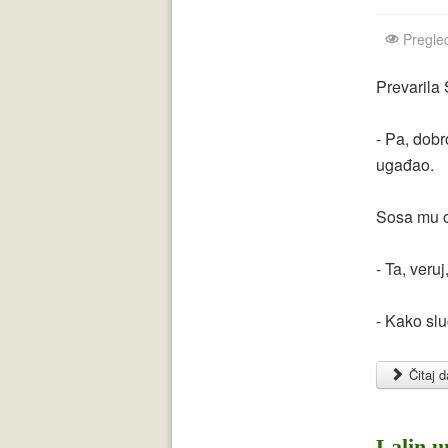
Pregle
Prevarila 
- Pa, dobr
ugađao.
Sosa mu o
- Ta, veru
- Kako slu
Čitaj da
Lalin u