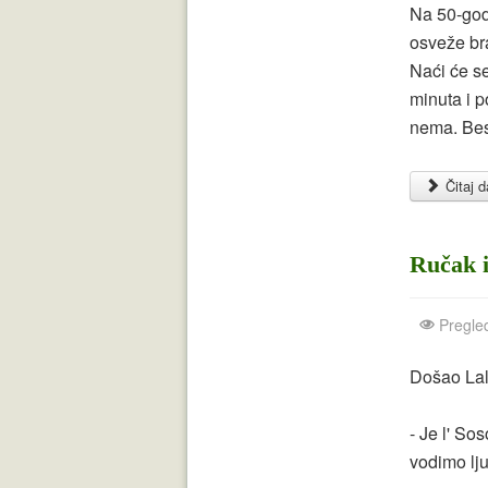
Na 50-god
osveže br
Naći će se
minuta i p
nema. Besa
Čitaj da
Ručak i
Pregle
Došao Lala
- Je l' So
vodimo lj