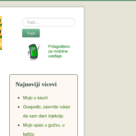
Search
Traži
Najnoviji vicevi
Mujo u sauni
Gospođo, zavrnite rukav
da vam dam injekciju
Mujo upao u gužvu, u
kafiću