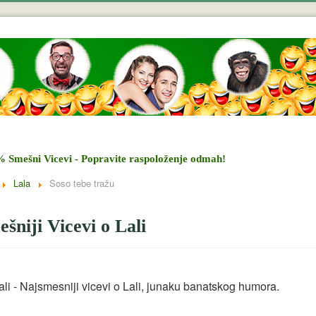
% Smešni Vicevi - Popravite raspoloženje odmah!
Lala
Soso tebe tražu
šniji Vicevi o Lali
ali - Najsmesniji vicevi o Lali, junaku banatskog humora.