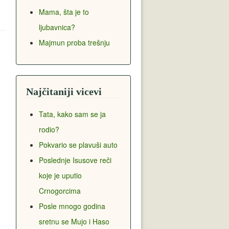
Mama, šta je to
ljubavnica?
Majmun proba trešnju
Najčitaniji vicevi
Tata, kako sam se ja
rodio?
Pokvario se plavuši auto
Poslednje Isusove reči
koje je uputio
Crnogorcima
Posle mnogo godina
sretnu se Mujo i Haso