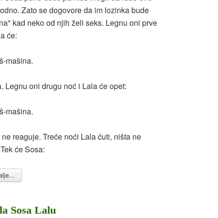
obodno. Zato se dogovore da im lozinka bude
a" kad neko od njih želi seks. Legnu oni prve
la će:
eš-mašina.
. Legnu oni drugu noć i Lala će opet:
eš-mašina.
ne reaguje. Treće noći Lala ćuti, ništa ne
 Tek će Sosa:
lje...
la Sosa Lalu