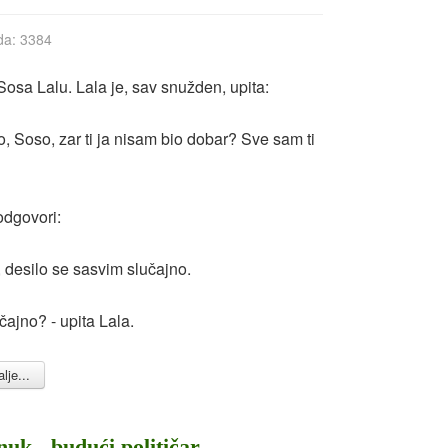
da: 3384
Sosa Lalu. Lala je, sav snužden, upita:
o, Soso, zar ti ja nisam bio dobar? Sve sam ti
dgovori:
j, desilo se sasvim slučajno.
čajno? - upita Lala.
lje...
nuk - budući političar