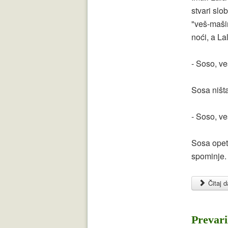
stvari sl
"veš-mašin
noći, a La
- Soso, v
Sosa ništa
- Soso, v
Sosa opet 
spominje.
Čitaj da
Prevari