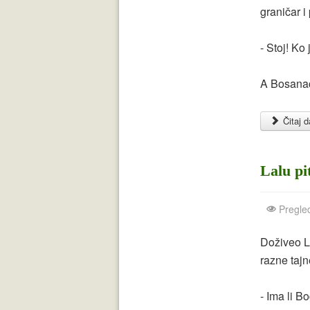
graničar i
- Stoj! Ko
A Bosanac
Čitaj da
Lalu pi
Pregle
Doživeo La
razne tajn
- Ima li B