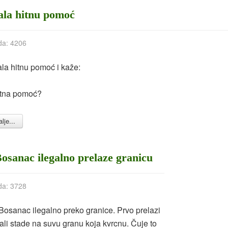
ala hitnu pomoć
da: 4206
la hitnu pomoć i kaže:
 hitna pomoć?
lje...
Bosanac ilegalno prelaze granicu
da: 3728
 Bosanac ilegalno preko granice. Prvo prelazi
li stade na suvu granu koja kvrcnu. Čuje to