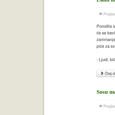
Pregle
Porodila s
će se bavi
zanimanja
piće za sv
- Ljudi, bi
Čitaj da
Sosu m
Pregle