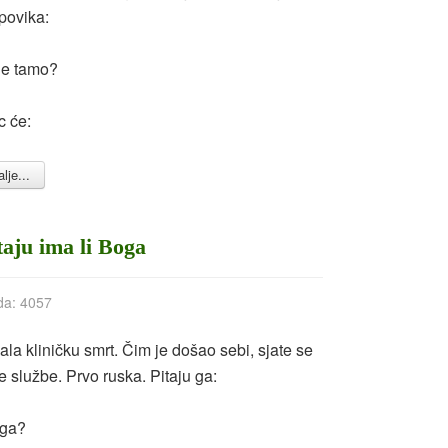
 povika:
 je tamo?
 će:
lje...
taju ima li Boga
da: 4057
la kliničku smrt. Čim je došao sebi, sjate se
e službe. Prvo ruska. Pitaju ga:
oga?