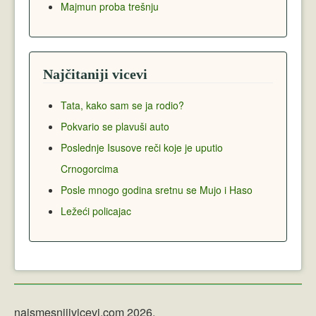
Majmun proba trešnju
Najčitaniji vicevi
Tata, kako sam se ja rodio?
Pokvario se plavuši auto
Poslednje Isusove reči koje je uputio
Crnogorcima
Posle mnogo godina sretnu se Mujo i Haso
Ležeći policajac
najsmesnijivicevi.com 2026.