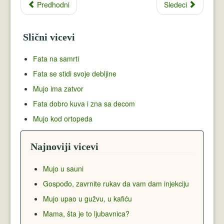
Predhodni
Sledeci
Slični vicevi
Fata na samrti
Fata se stidi svoje debljine
Mujo ima zatvor
Fata dobro kuva i zna sa decom
Mujo kod ortopeda
Najnoviji vicevi
Mujo u sauni
Gospođo, zavrnite rukav da vam dam injekciju
Mujo upao u gužvu, u kafiću
Mama, šta je to ljubavnica?