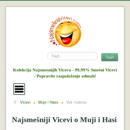
Search
Traži
Kolekcija Najsmesnijih Viceva - 99,99% Smešni Vicevi
- Popravite raspoloženje odmah!
Vicevi
Mujo i Haso
Veš mašina
Vicevi
Mujo i Haso
Najsmešniji Vicevi o Muji i Hasi