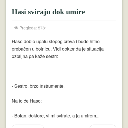
Crnogorci
Hasi sviraju dok umire
Perica
Lala
Pregleda: 5781
Plavuše
Haso dobio upalu slepog creva i bude hitno
prebačen u bolnicu. Vidi doktor da je situacija
Piroćanci
ozbiljna pa kaže sestri:
Vicevi Razni
Vicevi Dana
Najbolji Vicevi
- Sestro, brzo instrumente.
Na to će Haso:
- Bolan, doktore, vi mi svirate, a ja umirem...