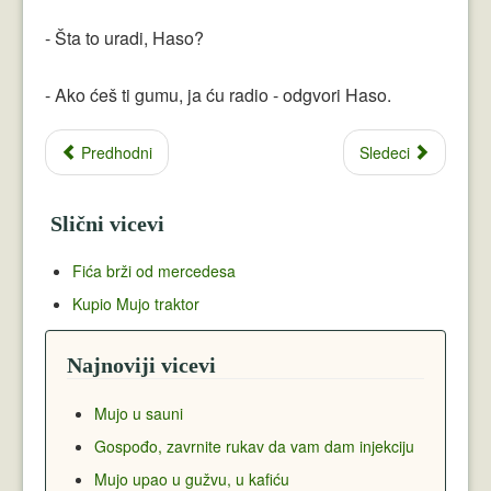
- Šta to uradi, Haso?
- Ako ćeš ti gumu, ja ću radio - odgvori Haso.
Predhodni
Sledeci
Slični vicevi
Fića brži od mercedesa
Kupio Mujo traktor
Najnoviji vicevi
Mujo u sauni
Gospođo, zavrnite rukav da vam dam injekciju
Mujo upao u gužvu, u kafiću