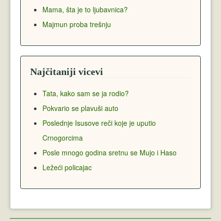
Mama, šta je to ljubavnica?
Majmun proba trešnju
Najčitaniji vicevi
Tata, kako sam se ja rodio?
Pokvario se plavuši auto
Poslednje Isusove reči koje je uputio
Crnogorcima
Posle mnogo godina sretnu se Mujo i Haso
Ležeći policajac