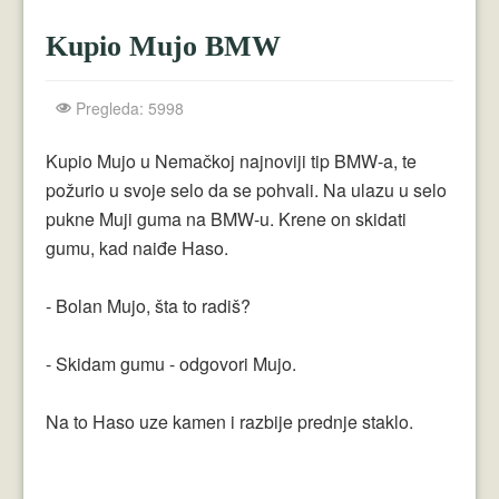
Crnogorci
Kupio Mujo BMW
Perica
Lala
Pregleda: 5998
Plavuše
Kupio Mujo u Nemačkoj najnoviji tip BMW-a, te
požurio u svoje selo da se pohvali. Na ulazu u selo
Piroćanci
pukne Muji guma na BMW-u. Krene on skidati
Vicevi Razni
gumu, kad naiđe Haso.
Vicevi Dana
- Bolan Mujo, šta to radiš?
Najbolji Vicevi
- Skidam gumu - odgovori Mujo.
Na to Haso uze kamen i razbije prednje staklo.