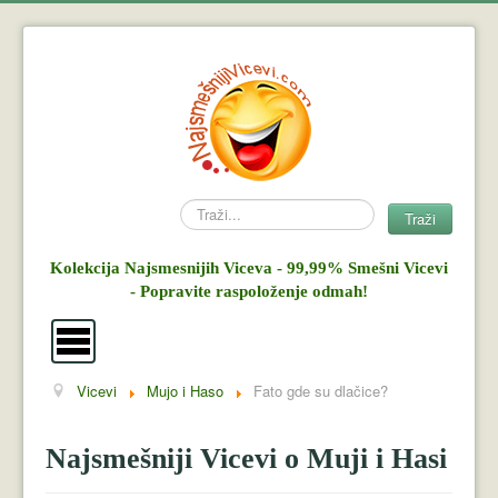
Search
Traži
Kolekcija Najsmesnijih Viceva - 99,99% Smešni Vicevi
- Popravite raspoloženje odmah!
Vicevi
Mujo i Haso
Fato gde su dlačice?
Vicevi
Mujo i Haso
Najsmešniji Vicevi o Muji i Hasi