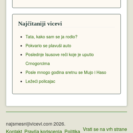
Najčitaniji vicevi
Tata, kako sam se ja rodio?
Pokvario se plavuši auto
Poslednje Isusove reči koje je uputio
Crnogorcima
Posle mnogo godina sretnu se Mujo i Haso
Ležeći policajac
najsmesnijivicevi.com 2026.
Vrati se na vrh strane
Kontakt
Pravila koriscenja
Politika