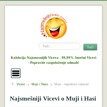
Search
Traži
Kolekcija Najsmesnijih Viceva - 99,99% Smešni Vicevi
- Popravite raspoloženje odmah!
Vicevi
Mujo i Haso
Mujo - nepošteni nalazač
Vicevi
Mujo i Haso
Najsmešniji Vicevi o Muji i Hasi