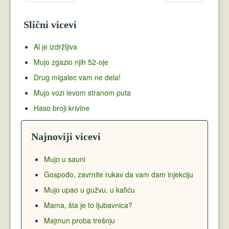
Slični vicevi
Al je izdržljiva
Mujo zgazio njih 52-oje
Drug migalec vam ne dela!
Mujo vozi levom stranom puta
Haso broji krivine
Najnoviji vicevi
Mujo u sauni
Gospođo, zavrnite rukav da vam dam injekciju
Mujo upao u gužvu, u kafiću
Mama, šta je to ljubavnica?
Majmun proba trešnju