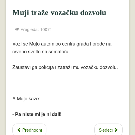
Crnogorci
Muji traže vozačku dozvolu
Perica
Lala
Pregleda: 10071
Plavuše
Vozi se Mujo autom po centru grada i prođe na
crveno svetlo na semaforu.
Piroćanci
Vicevi Razni
Zaustavi ga policija i zatraži mu vozačku dozvolu.
Vicevi Dana
Najbolji Vicevi
A Mujo kaže:
- Pa niste mi je ni dali!
Predhodni
Sledeci