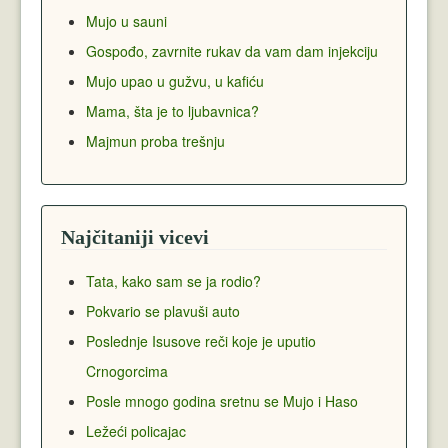
Mujo u sauni
Gospođo, zavrnite rukav da vam dam injekciju
Mujo upao u gužvu, u kafiću
Mama, šta je to ljubavnica?
Majmun proba trešnju
Najčitaniji vicevi
Tata, kako sam se ja rodio?
Pokvario se plavuši auto
Poslednje Isusove reči koje je uputio
Crnogorcima
Posle mnogo godina sretnu se Mujo i Haso
Ležeći policajac