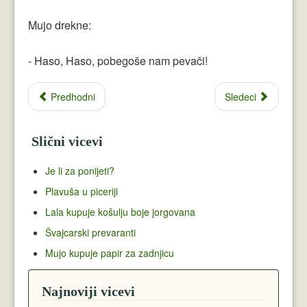
Mujo drekne:
- Haso, Haso, pobegoše nam pevači!
Predhodni
Sledeci
Slični vicevi
Je li za ponijeti?
Plavuša u piceriji
Lala kupuje košulju boje jorgovana
Švajcarski prevaranti
Mujo kupuje papir za zadnjicu
Najnoviji vicevi