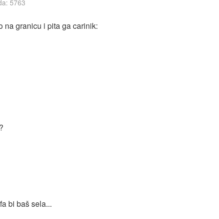
da: 5763
na granicu i pita ga carinik:
?
fa bi baš sela...