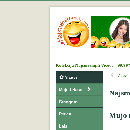
Kolekcija Najsmesnijih Viceva - 99,99
Vicevi
Vicevi
Mujo i Haso
Najsme
Crnogorci
Perica
Mujo n
Lala