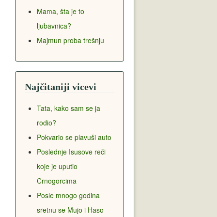
Mama, šta je to
ljubavnica?
Majmun proba trešnju
Najčitaniji vicevi
Tata, kako sam se ja
rodio?
Pokvario se plavuši auto
Poslednje Isusove reči
koje je uputio
Crnogorcima
Posle mnogo godina
sretnu se Mujo i Haso