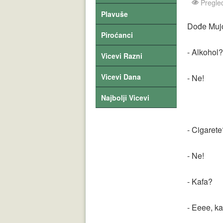
Pregle
Plavuše
Dođe Mujo 
Piroćanci
- Alkohol?
Vicevi Razni
Vicevi Dana
- Ne!
Najbolji Vicevi
- Cigarete
- Ne!
- Kafa?
- Eeee, ka