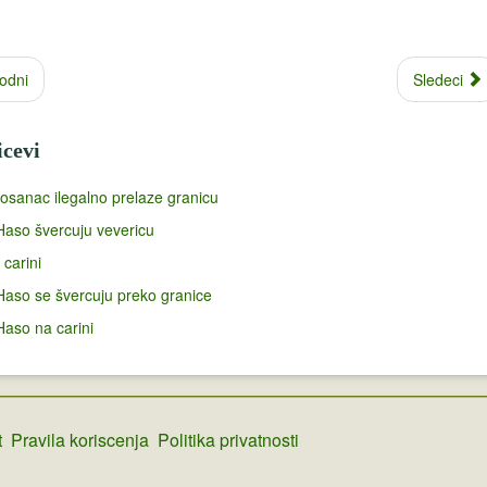
odni
Sledeci
icevi
Bosanac ilegalno prelaze granicu
Haso švercuju vevericu
 carini
Haso se švercuju preko granice
Haso na carini
t
Pravila koriscenja
Politika privatnosti