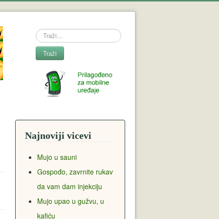
Search
Traži
Najnoviji vicevi
Mujo u sauni
Gospođo, zavrnite rukav
da vam dam injekciju
Mujo upao u gužvu, u
kafiću