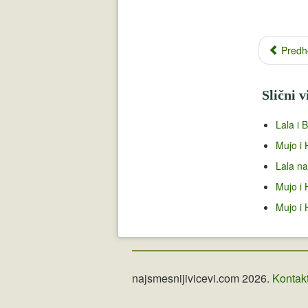
Predh
Slični v
Lala i 
Mujo i 
Lala na
Mujo i 
Mujo i 
najsmesnijivicevi.com 2026.
Kontak