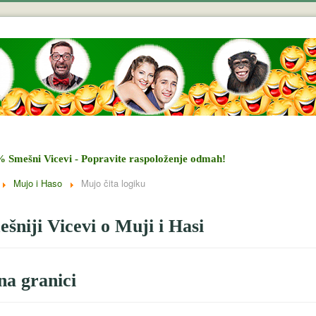
% Smešni Vicevi - Popravite raspoloženje odmah!
Mujo i Haso
Mujo čita logiku
šniji Vicevi o Muji i Hasi
a granici