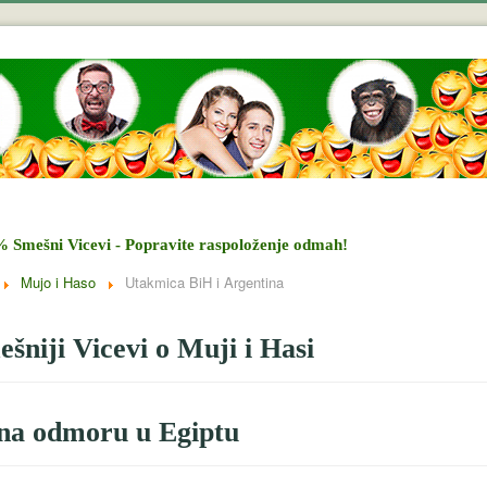
% Smešni Vicevi - Popravite raspoloženje odmah!
Mujo i Haso
Utakmica BiH i Argentina
šniji Vicevi o Muji i Hasi
na odmoru u Egiptu