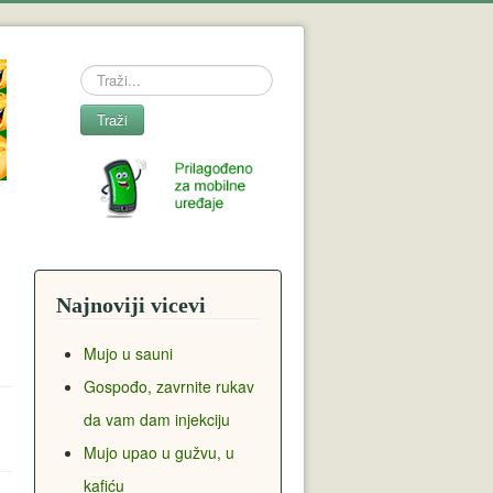
Search
Traži
Najnoviji vicevi
Mujo u sauni
Gospođo, zavrnite rukav
da vam dam injekciju
Mujo upao u gužvu, u
kafiću