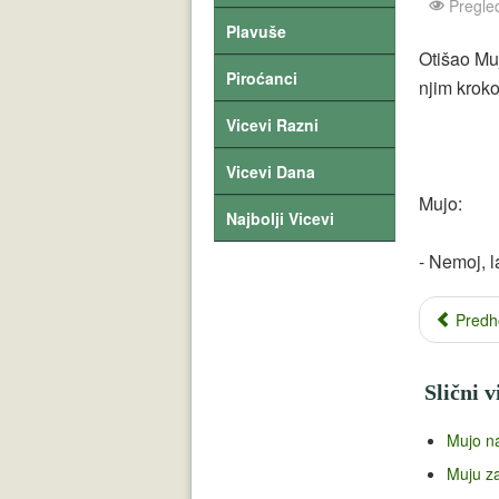
Pregle
Plavuše
Otišao Mu
Piroćanci
njim kroko
Vicevi Razni
Vicevi Dana
Mujo:
Najbolji Vicevi
- Nemoj, l
Predh
Slični v
Mujo na
Muju za