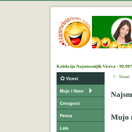
Kolekcija Najsmesnijih Viceva - 99,99
Vicevi
Vicevi
Mujo i Haso
Najsme
Crnogorci
Perica
Mujo 
Lala