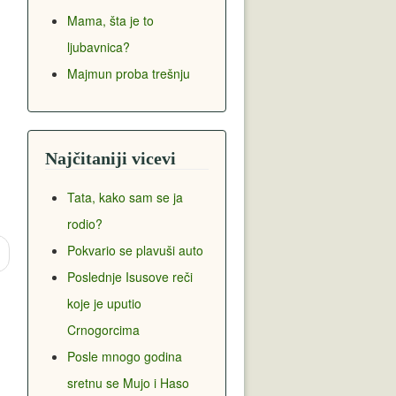
Mama, šta je to
ljubavnica?
Majmun proba trešnju
Najčitaniji vicevi
Tata, kako sam se ja
rodio?
Pokvario se plavuši auto
Poslednje Isusove reči
koje je uputio
Crnogorcima
Posle mnogo godina
sretnu se Mujo i Haso