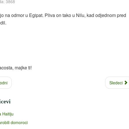
da: 3868
jo na odmor u Egipat. Pliva on tako u Nilu, kad odjednom pred
dil.
acosta, majke ti!
odni
Sledeci
icevi
 Haitiju
robili domoroci