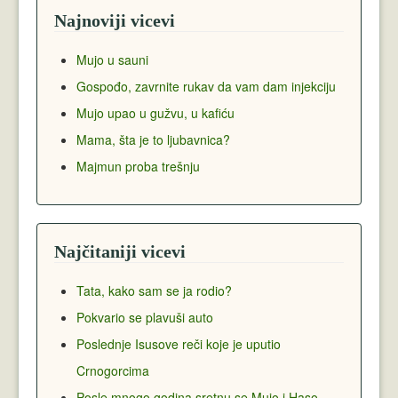
Najnoviji vicevi
Mujo u sauni
Gospođo, zavrnite rukav da vam dam injekciju
Mujo upao u gužvu, u kafiću
Mama, šta je to ljubavnica?
Majmun proba trešnju
Najčitaniji vicevi
Tata, kako sam se ja rodio?
Pokvario se plavuši auto
Poslednje Isusove reči koje je uputio
Crnogorcima
Posle mnogo godina sretnu se Mujo i Haso