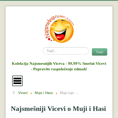
Search
Traži
Kolekcija Najsmesnijih Viceva - 99,99% Smešni Vicevi
- Popravite raspoloženje odmah!
Vicevi
Mujo i Haso
Mujo lupi ...
Vicevi
Mujo i Haso
Najsmešniji Vicevi o Muji i Hasi