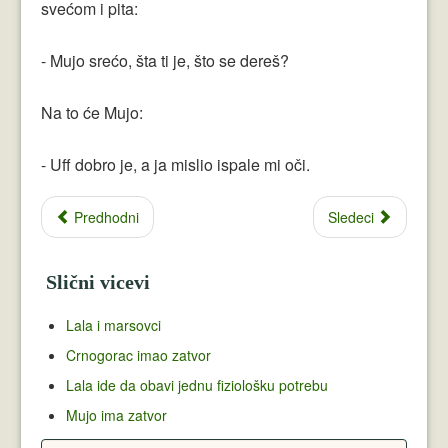
svećom i pita:
- Mujo srećo, šta ti je, što se dereš?
Na to će Mujo:
- Uff dobro je, a ja mislio ispale mi oči.
Predhodni
Sledeci
Slični vicevi
Lala i marsovci
Crnogorac imao zatvor
Lala ide da obavi jednu fiziološku potrebu
Mujo ima zatvor