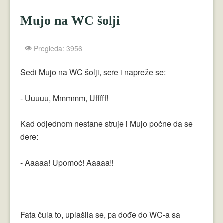
Crnogorci
Mujo na WC šolji
Perica
Lala
Pregleda: 3956
Plavuše
Sedi Mujo na WC šolji, sere i napreže se:
Piroćanci
- Uuuuu, Mmmmm, Ufffff!
Vicevi Razni
Kad odjednom nestane struje i Mujo počne da se
Vicevi Dana
dere:
Najbolji Vicevi
- Aaaaa! Upomoć! Aaaaa!!
Fata čula to, uplašila se, pa dođe do WC-a sa