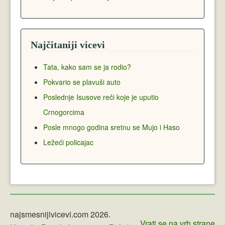
Najčitaniji vicevi
Tata, kako sam se ja rodio?
Pokvario se plavuši auto
Poslednje Isusove reči koje je uputio
Crnogorcima
Posle mnogo godina sretnu se Mujo i Haso
Ležeći policajac
najsmesnijivicevi.com 2026.
Vrati se na vrh strane