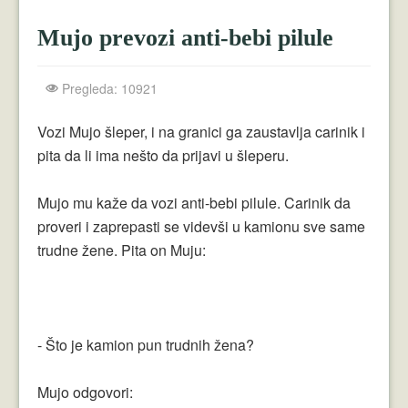
Crnogorci
Mujo prevozi anti-bebi pilule
Perica
Lala
Pregleda: 10921
Plavuše
Vozi Mujo šleper, i na granici ga zaustavlja carinik i
pita da li ima nešto da prijavi u šleperu.
Piroćanci
Vicevi Razni
Mujo mu kaže da vozi anti-bebi pilule. Carinik da
proveri i zaprepasti se videvši u kamionu sve same
Vicevi Dana
trudne žene. Pita on Muju:
Najbolji Vicevi
- Što je kamion pun trudnih žena?
Mujo odgovori: