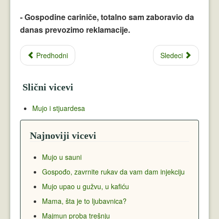
- Gospodine cariniče, totalno sam zaboravio da
danas prevozimo reklamacije.
Predhodni
Sledeci
Slični vicevi
Mujo i stjuardesa
Najnoviji vicevi
Mujo u sauni
Gospođo, zavrnite rukav da vam dam injekciju
Mujo upao u gužvu, u kafiću
Mama, šta je to ljubavnica?
Majmun proba trešnju