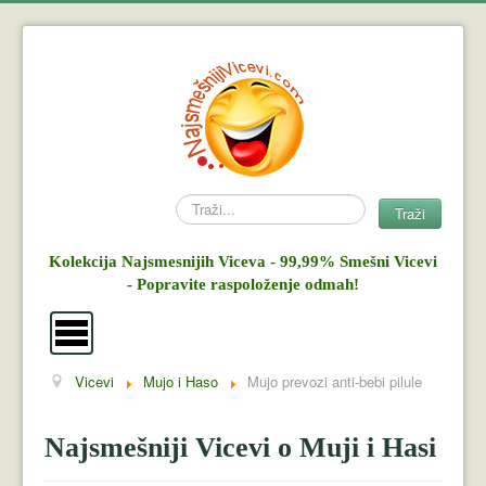
Search
Traži
Kolekcija Najsmesnijih Viceva - 99,99% Smešni Vicevi
- Popravite raspoloženje odmah!
Vicevi
Mujo i Haso
Mujo prevozi anti-bebi pilule
Vicevi
Mujo i Haso
Najsmešniji Vicevi o Muji i Hasi