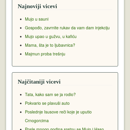
Najnoviji vicevi
Mujo u sauni
Gospođo, zavrnite rukav da vam dam injekciju
Mujo upao u gužvu, u kafiću
Mama, šta je to ljubavnica?
Majmun proba trešnju
Najčitaniji vicevi
Tata, kako sam se ja rodio?
Pokvario se plavuši auto
Poslednje Isusove reči koje je uputio
Crnogorcima
Posle mnogo godina sretnu se Mujo i Haso