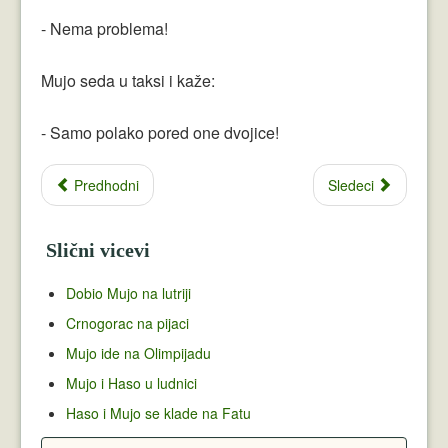
- Nema problema!
Mujo seda u taksi i kaže:
- Samo polako pored one dvojice!
Predhodni
Sledeci
Slični vicevi
Dobio Mujo na lutriji
Crnogorac na pijaci
Mujo ide na Olimpijadu
Mujo i Haso u ludnici
Haso i Mujo se klade na Fatu