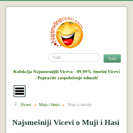
Search
Traži
Kolekcija Najsmesnijih Viceva - 99,99% Smešni Vicevi
- Popravite raspoloženje odmah!
Vicevi
Mujo i Haso
Mujo u taksiju
Vicevi
Mujo i Haso
Najsmešniji Vicevi o Muji i Hasi