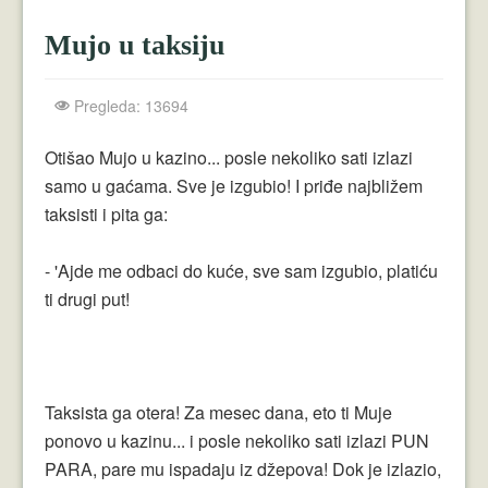
Crnogorci
Mujo u taksiju
Perica
Lala
Pregleda: 13694
Plavuše
Otišao Mujo u kazino... posle nekoliko sati izlazi
samo u gaćama. Sve je izgubio! I priđe najbližem
Piroćanci
taksisti i pita ga:
Vicevi Razni
- 'Ajde me odbaci do kuće, sve sam izgubio, platiću
Vicevi Dana
ti drugi put!
Najbolji Vicevi
Taksista ga otera! Za mesec dana, eto ti Muje
ponovo u kazinu... i posle nekoliko sati izlazi PUN
PARA, pare mu ispadaju iz džepova! Dok je izlazio,