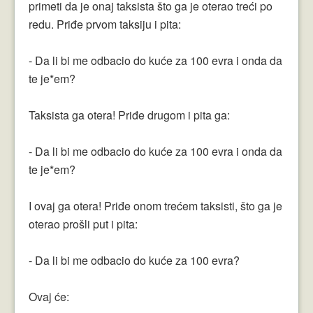
primeti da je onaj taksista što ga je oterao treći po
redu. Priđe prvom taksiju i pita:
- Da li bi me odbacio do kuće za 100 evra i onda da
te je*em?
Taksista ga otera! Priđe drugom i pita ga:
- Da li bi me odbacio do kuće za 100 evra i onda da
te je*em?
I ovaj ga otera! Priđe onom trećem taksisti, što ga je
oterao prošli put i pita:
- Da li bi me odbacio do kuće za 100 evra?
Ovaj će: