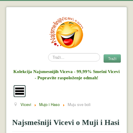
Search
Traži
Kolekcija Najsmesnijih Viceva - 99,99% Smešni Vicevi
- Popravite raspoloženje odmah!
Vicevi
Mujo i Haso
Muju sve boli
Vicevi
Mujo i Haso
Najsmešniji Vicevi o Muji i Hasi