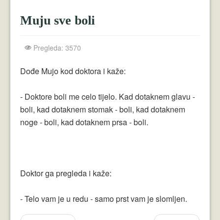
Crnogorci
Muju sve boli
Perica
Lala
Pregleda: 3570
Plavuše
Dođe Mujo kod doktora i kaže:
Piroćanci
- Doktore boli me celo tijelo. Kad dotaknem glavu -
Vicevi Razni
boli, kad dotaknem stomak - boli, kad dotaknem
noge - boli, kad dotaknem prsa - boli.
Vicevi Dana
Najbolji Vicevi
Doktor ga pregleda i kaže:
- Telo vam je u redu - samo prst vam je slomljen.