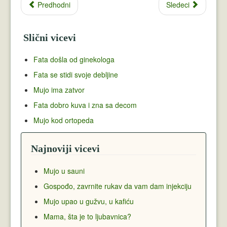
Predhodni
Sledeci
Slični vicevi
Fata došla od ginekologa
Fata se stidi svoje debljine
Mujo ima zatvor
Fata dobro kuva i zna sa decom
Mujo kod ortopeda
Najnoviji vicevi
Mujo u sauni
Gospođo, zavrnite rukav da vam dam injekciju
Mujo upao u gužvu, u kafiću
Mama, šta je to ljubavnica?