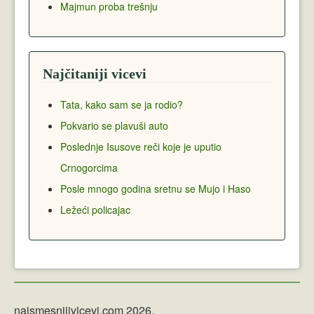
Majmun proba trešnju
Najčitaniji vicevi
Tata, kako sam se ja rodio?
Pokvario se plavuši auto
Poslednje Isusove reči koje je uputio
Crnogorcima
Posle mnogo godina sretnu se Mujo i Haso
Ležeći policajac
najsmesnijivicevi.com 2026.