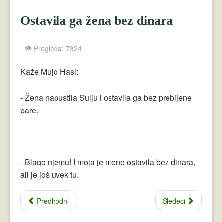
Crnogorci
Ostavila ga žena bez dinara
Perica
Lala
Pregleda: 7324
Plavuše
Kaže Mujo Hasi:
Piroćanci
- Žena napustila Sulju i ostavila ga bez prebijene
Vicevi Razni
pare.
Vicevi Dana
Najbolji Vicevi
- Blago njemu! I moja je mene ostavila bez dinara,
ali je još uvek tu.
Predhodni
Sledeci