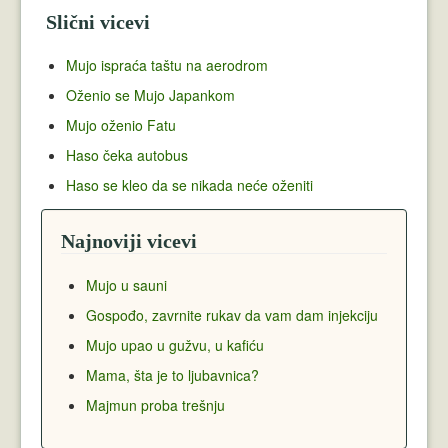
Slični vicevi
Mujo ispraća taštu na aerodrom
Oženio se Mujo Japankom
Mujo oženio Fatu
Haso čeka autobus
Haso se kleo da se nikada neće oženiti
Najnoviji vicevi
Mujo u sauni
Gospođo, zavrnite rukav da vam dam injekciju
Mujo upao u gužvu, u kafiću
Mama, šta je to ljubavnica?
Majmun proba trešnju