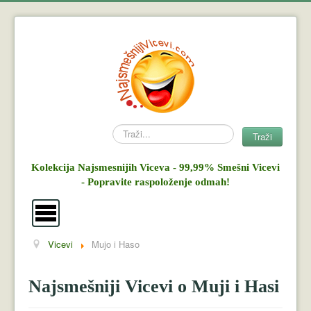
Search
Traži
Kolekcija Najsmesnijih Viceva - 99,99% Smešni Vicevi
- Popravite raspoloženje odmah!
Vicevi
Mujo i Haso
Vicevi
Mujo i Haso
Najsmešniji Vicevi o Muji i Hasi