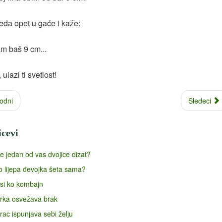
eda opet u gaće i kaže:
m baš 9 cm...
 ulazi ti svetlost!
odni
Sledeci
icevi
se jedan od vas dvojice dizat?
o lijepa đevojka šeta sama?
 si ko kombajn
rka osvežava brak
ac ispunjava sebi želju