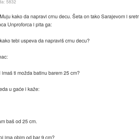
da: 5832
Muju kako da napravi crnu decu. Šeta on tako Sarajevom i sret
ca Unproforca i pita ga:
, kako tebi uspeva da napraviš crnu decu?
nac:
al imaš ti možda batinu barem 25 cm?
eda u gaće i kaže:
m baš od 25 cm.
tvoj ima obim od bar 9 cm?