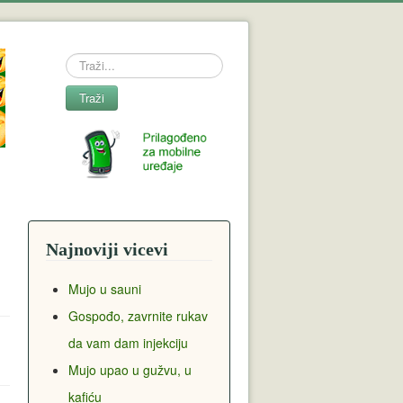
Search
Traži
Najnoviji vicevi
Mujo u sauni
Gospođo, zavrnite rukav
da vam dam injekciju
Mujo upao u gužvu, u
kafiću