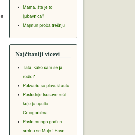
Mama, šta je to
ne
ljubavnica?
Majmun proba trešnju
Najčitaniji vicevi
Tata, kako sam se ja
rodio?
Pokvario se plavuši auto
Poslednje Isusove reči
koje je uputio
Crnogorcima
Posle mnogo godina
sretnu se Mujo i Haso