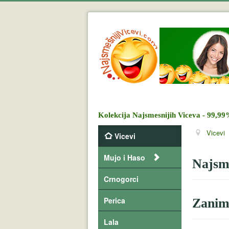
Kolekcija Najsmesnijih Viceva - 99,99
Vicevi
Vicevi
Mujo i Haso
Najsme
Crnogorci
Perica
Zanim
Lala