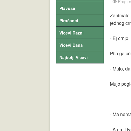
Pregle
Plavuše
Zanimalo 
Piroćanci
jednog crn
Vicevi Razni
- Ej crnjo
Vicevi Dana
Pita ga cr
Najbolji Vicevi
- Mujo, d
Mujo pogl
- Ma nema
- A da li 