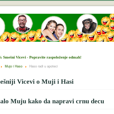
% Smešni Vicevi - Popravite raspoloženje odmah!
Mujo i Haso
Haso radi u apoteci
šniji Vicevi o Muji i Hasi
alo Muju kako da napravi crnu decu