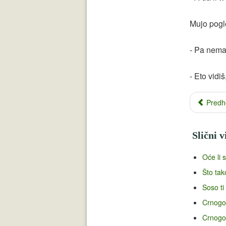
Mujo pogl
- Pa nema
- Eto vidiš,
Predh
Slični v
Oće li 
Što tak
Soso ti
Crnogo
Crnogor