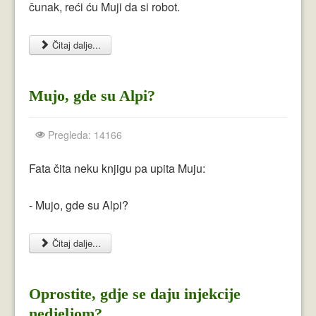
čunak, reći ću Muji da si robot.
Čitaj dalje...
Mujo, gde su Alpi?
Pregleda: 14166
Fata čita neku knjigu pa upita Muju:
- Mujo, gde su Alpi?
Čitaj dalje...
Oprostite, gdje se daju injekcije
nedjeljom?