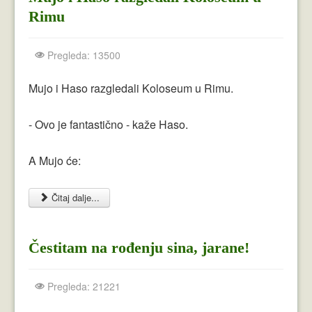
Rimu
Pregleda: 13500
Mujo i Haso razgledali Koloseum u Rimu.
- Ovo je fantastično - kaže Haso.
A Mujo će:
Čitaj dalje...
Čestitam na rođenju sina, jarane!
Pregleda: 21221