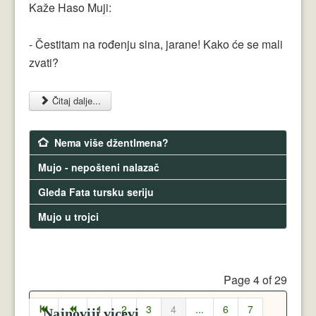
Kaže Haso Muji:
- Čestitam na rođenju sina, jarane! Kako će se mali
zvati?
Čitaj dalje...
Nema više džentlmena?
Mujo - nepošteni nalazač
Gleda Fata tursku seriju
Mujo u trojci
Page 4 of 29
1
2
3
4
...
6
7
Najnoviji vicevi