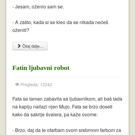
- Jesam, oženio sam se.
- A zašto, kada si se kleo da se nikada nećeš
oženiti?
Čitaj dalje...
Fatin ljubavni robot
Pregleda: 12242
Fata se taman zabavila sa ljubavnikom, ali baš tada
na kapiju nailazi njen Mujo. Fata se brzo doseti
kako da sakrije švalera, pa kaže ovome:
- Brzo, daj da te ofarbam ovom srebrnom farbom za