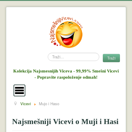
Search
Traži
Kolekcija Najsmesnijih Viceva - 99,99% Smešni Vicevi
- Popravite raspoloženje odmah!
Vicevi
Mujo i Haso
Vicevi
Mujo i Haso
Najsmešniji Vicevi o Muji i Hasi