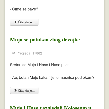
- Čime se bave?
Čitaj dalje...
Mujo se potukao zbog devojke
Pregleda: 17862
Sretnu se Mujo i Haso i Haso pita:
- Au, bolan Mujo kaka ti je to masnica pod okom?
Čitaj dalje...
Mujo i Haso razgledali Koloseum u