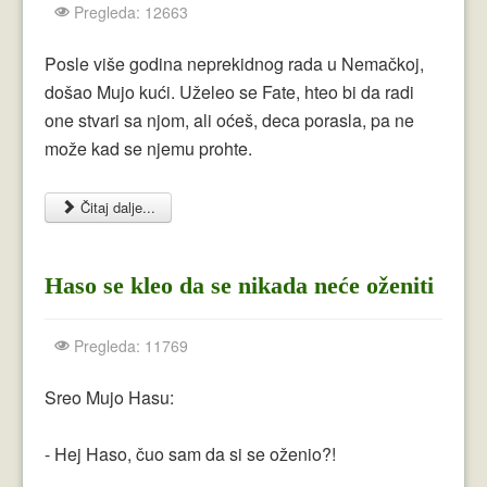
Pregleda: 12663
Posle više godina neprekidnog rada u Nemačkoj,
došao Mujo kući. Uželeo se Fate, hteo bi da radi
one stvari sa njom, ali oćeš, deca porasla, pa ne
može kad se njemu prohte.
Čitaj dalje...
Haso se kleo da se nikada neće oženiti
Pregleda: 11769
Sreo Mujo Hasu:
- Hej Haso, čuo sam da si se oženio?!