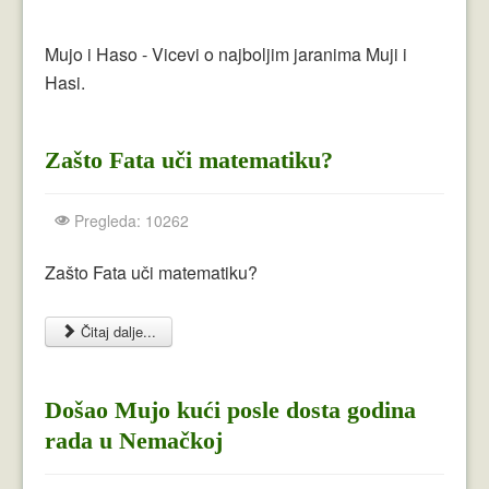
Crnogorci
Perica
Mujo i Haso - Vicevi o najboljim jaranima Muji i
Hasi.
Lala
Plavuše
Zašto Fata uči matematiku?
Piroćanci
Pregleda: 10262
Vicevi Razni
Zašto Fata uči matematiku?
Vicevi Dana
Najbolji Vicevi
Čitaj dalje...
Došao Mujo kući posle dosta godina
rada u Nemačkoj