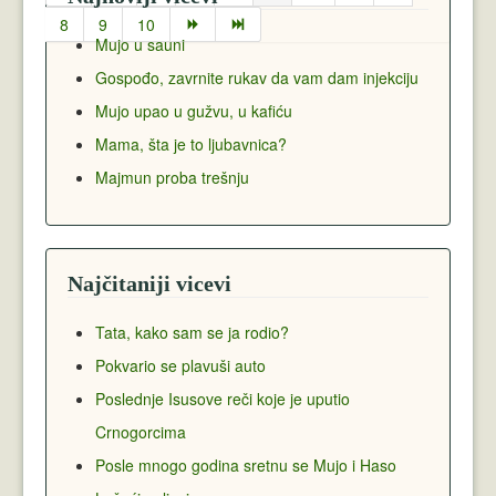
8
9
10
Mujo u sauni
Gospođo, zavrnite rukav da vam dam injekciju
Mujo upao u gužvu, u kafiću
Mama, šta je to ljubavnica?
Majmun proba trešnju
Najčitaniji vicevi
Tata, kako sam se ja rodio?
Pokvario se plavuši auto
Poslednje Isusove reči koje je uputio
Crnogorcima
Posle mnogo godina sretnu se Mujo i Haso