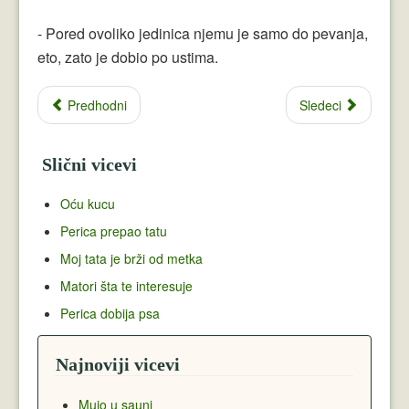
- Pored ovoliko jedinica njemu je samo do pevanja,
eto, zato je dobio po ustima.
Predhodni
Sledeci
Slični vicevi
Oću kucu
Perica prepao tatu
Moj tata je brži od metka
Matori šta te interesuje
Perica dobija psa
Najnoviji vicevi
Mujo u sauni