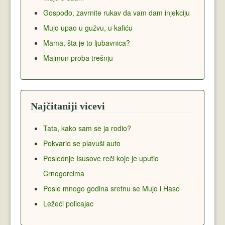
Gospođo, zavrnite rukav da vam dam injekciju
Mujo upao u gužvu, u kafiću
Mama, šta je to ljubavnica?
Majmun proba trešnju
Najčitaniji vicevi
Tata, kako sam se ja rodio?
Pokvario se plavuši auto
Poslednje Isusove reči koje je uputio
Crnogorcima
Posle mnogo godina sretnu se Mujo i Haso
Ležeći policajac