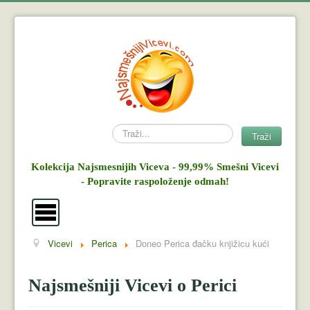
Search
Traži
Kolekcija Najsmesnijih Viceva - 99,99% Smešni Vicevi
- Popravite raspoloženje odmah!
Vicevi
Perica
Doneo Perica đačku knjižicu kući
Vicevi
Mujo i Haso
Najsmešniji Vicevi o Perici