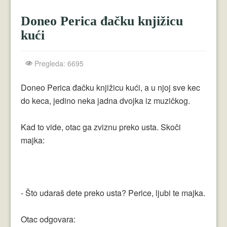
Crnogorci
Doneo Perica đačku knjižicu
Perica
kući
Lala
Pregleda: 6695
Plavuše
Piroćanci
Doneo Perica đačku knjižicu kući, a u njoj sve kec
do keca, jedino neka jadna dvojka iz muzičkog.
Vicevi Razni
Kad to vide, otac ga zviznu preko usta. Skoči
Vicevi Dana
majka:
Najbolji Vicevi
- Što udaraš dete preko usta? Perice, ljubi te majka.
Otac odgovara: