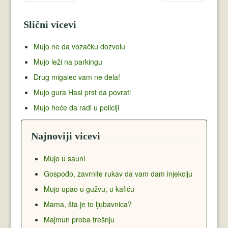
Slični vicevi
Mujo ne da vozačku dozvolu
Mujo leži na parkingu
Drug migalec vam ne dela!
Mujo gura Hasi prst da povrati
Mujo hoće da radi u policiji
Najnoviji vicevi
Mujo u sauni
Gospođo, zavrnite rukav da vam dam injekciju
Mujo upao u gužvu, u kafiću
Mama, šta je to ljubavnica?
Majmun proba trešnju