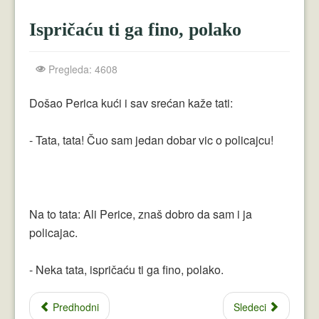
Crnogorci
Ispričaću ti ga fino, polako
Perica
Lala
Pregleda: 4608
Plavuše
Došao Perica kući i sav srećan kaže tati:
Piroćanci
- Tata, tata! Čuo sam jedan dobar vic o policajcu!
Vicevi Razni
Vicevi Dana
Najbolji Vicevi
Na to tata: Ali Perice, znaš dobro da sam i ja
policajac.
- Neka tata, ispričaću ti ga fino, polako.
Predhodni
Sledeci