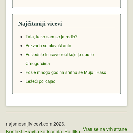
Najčitaniji vicevi
Tata, kako sam se ja rodio?
Pokvario se plavuši auto
Poslednje Isusove reči koje je uputio
Crnogorcima
Posle mnogo godina sretnu se Mujo i Haso
Ležeći policajac
najsmesnijivicevi.com 2026.
Vrati se na vrh strane
Kontakt
Pravila koriscenja
Politika