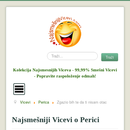
Search
Traži
Kolekcija Najsmesnijih Viceva - 99,99% Smešni Vicevi
- Popravite raspoloženje odmah!
Vicevi
Perica
Zgazio bih te da ti nisam otac
Vicevi
Mujo i Haso
Najsmešniji Vicevi o Perici