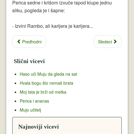
Perica sedne i krišom izvuče ispod klupe jednu
sliku, pogleda je i šapne:
- Izvini Rambo, ali karijera je karijera...
Predhodni
Sledeci
Slični vicevi
Haso uči Muju da gleda na sat
Hvala bogu što nemaš brata
Moj tata je brži od metka
Perica i ananas
Mujo učitelj
Najnoviji vicevi