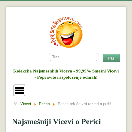
Search
Traži
Kolekcija Najsmesnijih Viceva - 99,99% Smešni Vicevi
- Popravite raspoloženje odmah!
Vicevi
Perica
Perica tek četvrti razred a puši!
Vicevi
Mujo i Haso
Najsmešniji Vicevi o Perici