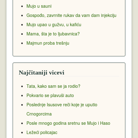
Mujo u sauni
Gospođo, zavrnite rukav da vam dam injekciju
Mujo upao u gužvu, u kafiću
Mama, šta je to ljubavnica?
Majmun proba trešnju
Najčitaniji vicevi
Tata, kako sam se ja rodio?
Pokvario se plavuši auto
Poslednje Isusove reči koje je uputio
Crnogorcima
Posle mnogo godina sretnu se Mujo i Haso
Ležeći policajac