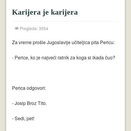
Crnogorci
Karijera je karijera
Perica
Lala
Pregleda: 3554
Plavuše
Za vreme prošle Jugoslavije učiteljica pita Pericu:
Piroćanci
- Perice, ko je najveći ratnik za koga si ikada čuo?
Vicevi Razni
Vicevi Dana
Najbolji Vicevi
Perica odgovori:
- Josip Broz Tito.
- Sedi, pet!