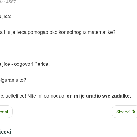
da: 4587
ljica:
da li ti je Ivica pomogao oko kontrolnog iz matematike?
eljice - odgovori Perica.
i siguran u to?
č, učiteljice! Nije mi pomogao,
on mi je uradio sve zadatke
.
odni
Sledeci
icevi