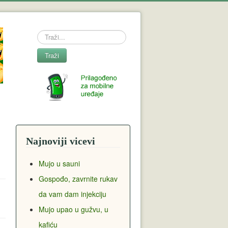
Search
Traži
Najnoviji vicevi
Mujo u sauni
Gospođo, zavrnite rukav
da vam dam injekciju
Mujo upao u gužvu, u
kafiću