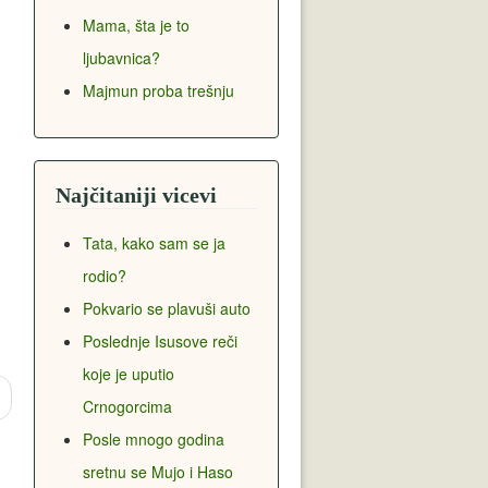
Mama, šta je to
ljubavnica?
Majmun proba trešnju
Najčitaniji vicevi
Tata, kako sam se ja
rodio?
Pokvario se plavuši auto
Poslednje Isusove reči
koje je uputio
Crnogorcima
Posle mnogo godina
sretnu se Mujo i Haso