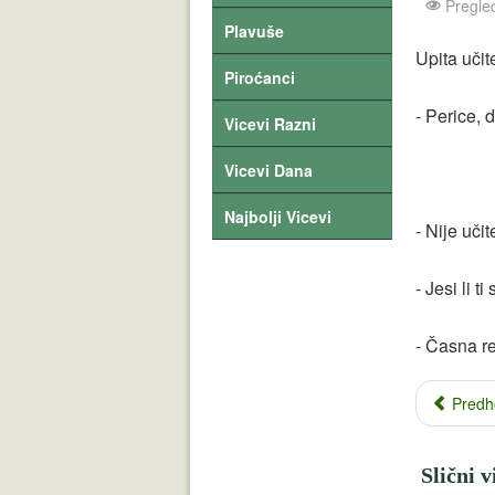
Pregle
Plavuše
Upita učite
Piroćanci
- Perice, 
Vicevi Razni
Vicevi Dana
Najbolji Vicevi
- Nije učit
- Jesi li t
- Časna re
Predh
Slični v