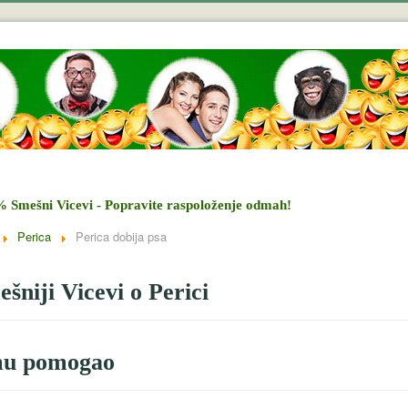
% Smešni Vicevi - Popravite raspoloženje odmah!
Perica
Perica dobija psa
šniji Vicevi o Perici
mu pomogao