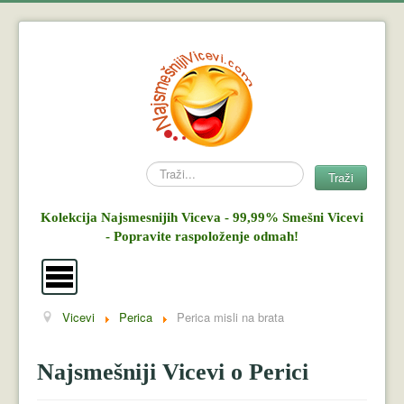
Search
Traži
Kolekcija Najsmesnijih Viceva - 99,99% Smešni Vicevi
- Popravite raspoloženje odmah!
Vicevi
Perica
Perica misli na brata
Vicevi
Mujo i Haso
Najsmešniji Vicevi o Perici