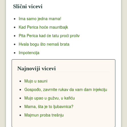
Slični vicevi
Ima samo jedna mama!
Kad Perica hoće mauntbajk
Pita Perica kad će tatu proći proliv
Hvala bogu što nemaš brata
Impotencija
Najnoviji vicevi
Mujo u sauni
Gospođo, zavrnite rukav da vam dam injekciju
Mujo upao u gužvu, u kafiću
Mama, šta je to ljubavnica?
Majmun proba trešnju