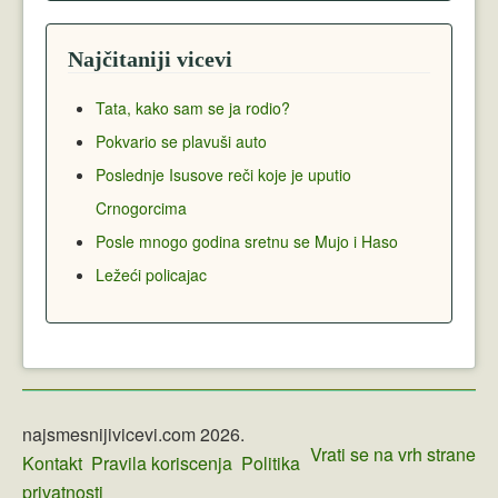
Najčitaniji vicevi
Tata, kako sam se ja rodio?
Pokvario se plavuši auto
Poslednje Isusove reči koje je uputio
Crnogorcima
Posle mnogo godina sretnu se Mujo i Haso
Ležeći policajac
najsmesnijivicevi.com 2026.
Vrati se na vrh strane
Kontakt
Pravila koriscenja
Politika
privatnosti