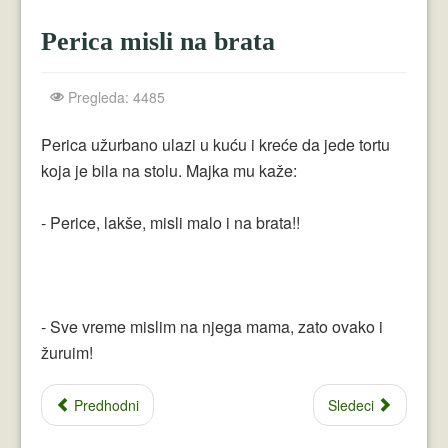
Crnogorci
Perica misli na brata
Perica
Lala
Pregleda: 4485
Plavuše
Perica užurbano ulazi u kuću i kreće da jede tortu
koja je bila na stolu. Majka mu kaže:
Piroćanci
Vicevi Razni
- Perice, lakše, misli malo i na brata!!
Vicevi Dana
Najbolji Vicevi
- Sve vreme mislim na njega mama, zato ovako i
žuruim!
Predhodni
Sledeci