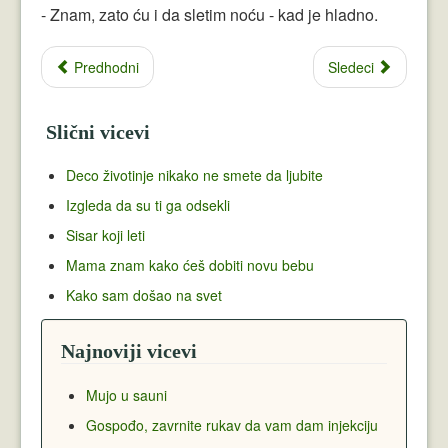
- Znam, zato ću i da sletim noću - kad je hladno.
Predhodni
Sledeci
Slični vicevi
Deco životinje nikako ne smete da ljubite
Izgleda da su ti ga odsekli
Sisar koji leti
Mama znam kako ćeš dobiti novu bebu
Kako sam došao na svet
Najnoviji vicevi
Mujo u sauni
Gospođo, zavrnite rukav da vam dam injekciju