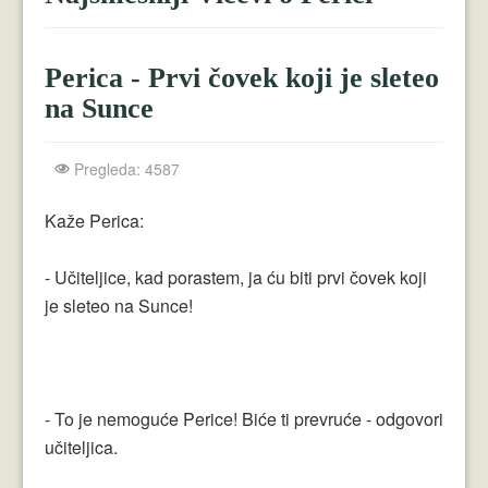
Crnogorci
Perica
Perica - Prvi čovek koji je sleteo
Lala
na Sunce
Plavuše
Pregleda: 4587
Piroćanci
Kaže Perica:
Vicevi Razni
- Učiteljice, kad porastem, ja ću biti prvi čovek koji
Vicevi Dana
je sleteo na Sunce!
Najbolji Vicevi
- To je nemoguće Perice! Biće ti prevruće - odgovori
učiteljica.