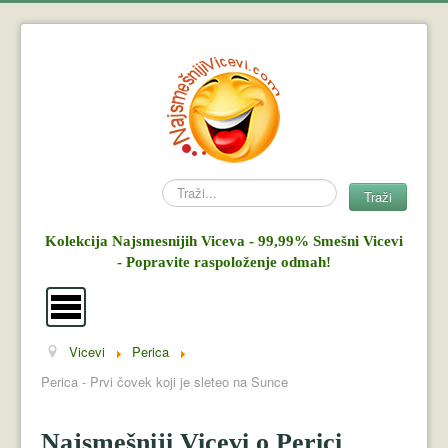
Search
Traži
Kolekcija Najsmesnijih Viceva - 99,99% Smešni Vicevi
- Popravite raspoloženje odmah!
Vicevi
Perica
Vicevi
Perica - Prvi čovek koji je sleteo na Sunce
Mujo i Haso
Najsmešniji Vicevi o Perici