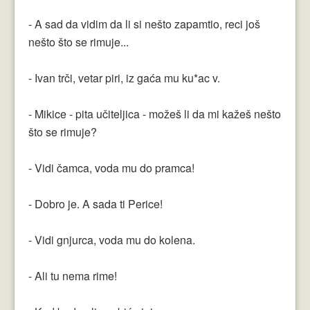
- A sad da vidim da li si nešto zapamtio, reci još
nešto što se rimuje...
- Ivan trči, vetar piri, iz gaća mu ku*ac v.
- Mikice - pita učiteljica - možeš li da mi kažeš nešto
što se rimuje?
- Vidi čamca, voda mu do pramca!
- Dobro je. A sada ti Perice!
- Vidi gnjurca, voda mu do kolena.
- Ali tu nema rime!