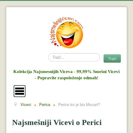
Search
Traži
Kolekcija Najsmesnijih Viceva - 99,99% Smešni Vicevi
- Popravite raspoloženje odmah!
Vicevi
Perica
Perice ko je bio Mocart?
Vicevi
Mujo i Haso
Najsmešniji Vicevi o Perici