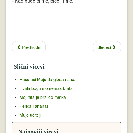
- Kad bude plime, biće i rime.
Predhodni
Sledeci
Slični vicevi
Haso uči Muju da gleda na sat
Hvala bogu što nemaš brata
Moj tata je brži od metka
Perica i ananas
Mujo učitelj
Najnoviji vicevi