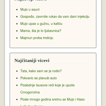
Mujo u sauni
Gospođo, zavrnite rukav da vam dam injekciju
Mujo upao u gužvu, u kafiću
Mama, šta je to ljubavnica?
Majmun proba trešnju
Najčitaniji vicevi
Tata, kako sam se ja rodio?
Pokvario se plavuši auto
Poslednje Isusove reči koje je uputio
Crnogorcima
Posle mnogo godina sretnu se Mujo i Haso