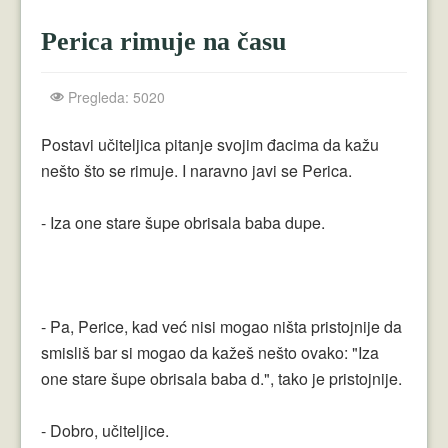
Crnogorci
Perica rimuje na času
Perica
Lala
Pregleda: 5020
Plavuše
Postavi učiteljica pitanje svojim đacima da kažu
nešto što se rimuje. I naravno javi se Perica.
Piroćanci
Vicevi Razni
- Iza one stare šupe obrisala baba dupe.
Vicevi Dana
Najbolji Vicevi
- Pa, Perice, kad već nisi mogao ništa pristojnije da
smisliš bar si mogao da kažeš nešto ovako: "Iza
one stare šupe obrisala baba d.", tako je pristojnije.
- Dobro, učiteljice.