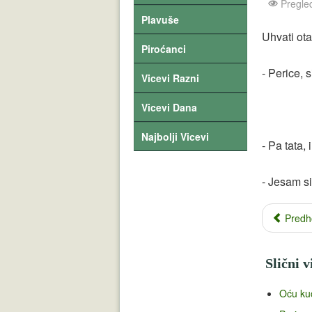
Pregle
Plavuše
Uhvati ota
Piroćanci
- Perice, 
Vicevi Razni
Vicevi Dana
Najbolji Vicevi
- Pa tata, 
- Jesam si
Predh
Slični v
Oću ku