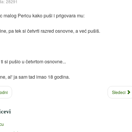
da: 28291
c malog Pericu kako puši i prigovara mu:
sine, pa tek si četvrti razred osnovne, a već pušiš.
i ti si pušio u četvrtom osnovne...
ne, al' ja sam tad imao 18 godina.
odni
Sledeci
icevi
cu