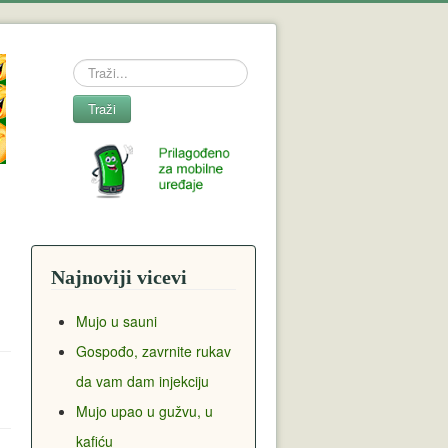
Search
Traži
Najnoviji vicevi
Mujo u sauni
Gospođo, zavrnite rukav
da vam dam injekciju
Mujo upao u gužvu, u
kafiću