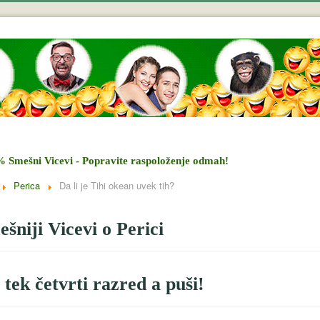
% Smešni Vicevi - Popravite raspoloženje odmah!
Perica
Da li je Tihi okean uvek tih?
šniji Vicevi o Perici
 tek četvrti razred a puši!