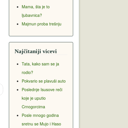
Mama, šta je to
ljubavnica?
Majmun proba trešnju
Najčitaniji vicevi
Tata, kako sam se ja
rodio?
Pokvario se plavuši auto
Poslednje Isusove reči
koje je uputio
Crnogorcima
Posle mnogo godina
sretnu se Mujo i Haso