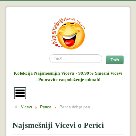
Search
Traži
Kolekcija Najsmesnijih Viceva - 99,99% Smešni Vicevi
- Popravite raspoloženje odmah!
Vicevi
Perica
Perica dobija psa
Vicevi
Mujo i Haso
Najsmešniji Vicevi o Perici