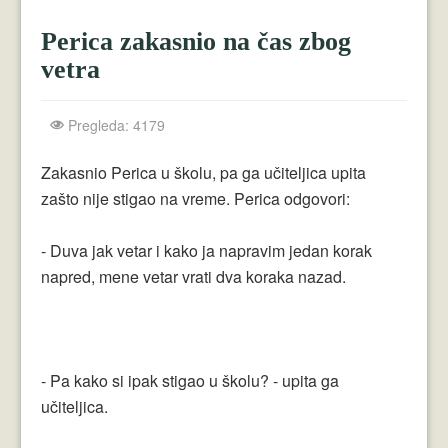
Crnogorci
Perica zakasnio na čas zbog
Perica
vetra
Lala
Pregleda: 4179
Plavuše
Piroćanci
Zakasnio Perica u školu, pa ga učiteljica upita
zašto nije stigao na vreme. Perica odgovori:
Vicevi Razni
- Duva jak vetar i kako ja napravim jedan korak
Vicevi Dana
napred, mene vetar vrati dva koraka nazad.
Najbolji Vicevi
- Pa kako si ipak stigao u školu? - upita ga
učiteljica.