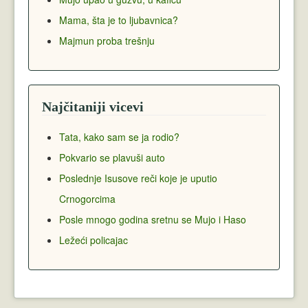
Mama, šta je to ljubavnica?
Majmun proba trešnju
Najčitaniji vicevi
Tata, kako sam se ja rodio?
Pokvario se plavuši auto
Poslednje Isusove reči koje je uputio
Crnogorcima
Posle mnogo godina sretnu se Mujo i Haso
Ležeći policajac