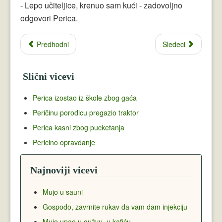
- Lepo učiteljice, krenuo sam kući - zadovoljno
odgovori Perica.
Predhodni
Sledeci
Slični vicevi
Perica izostao iz škole zbog gaća
Peričinu porodicu pregazio traktor
Perica kasni zbog pucketanja
Pericino opravdanje
Najnoviji vicevi
Mujo u sauni
Gospođo, zavrnite rukav da vam dam injekciju
Mujo upao u gužvu, u kafiću