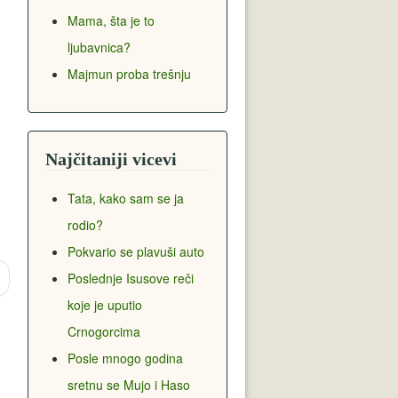
Mama, šta je to
ljubavnica?
Majmun proba trešnju
Najčitaniji vicevi
Tata, kako sam se ja
rodio?
Pokvario se plavuši auto
Poslednje Isusove reči
koje je uputio
Crnogorcima
Posle mnogo godina
sretnu se Mujo i Haso