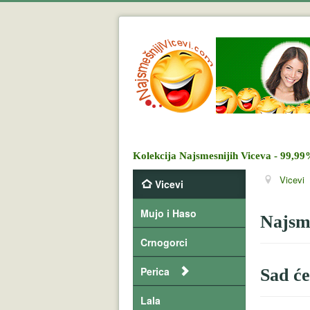
Kolekcija Najsmesnijih Viceva - 99,99
Vicevi
Vicevi
Mujo i Haso
Najsme
Crnogorci
Perica
Sad će
Lala