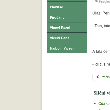
Pregle
Plavuše
Ulazi Peri
Piroćanci
- Tata, ta
Vicevi Razni
Vicevi Dana
Najbolji Vicevi
A tata će n
- Idi ti, s
Predh
Slični v
Oću ku