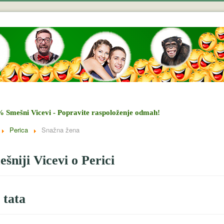
% Smešni Vicevi - Popravite raspoloženje odmah!
Perica
Snažna žena
šniji Vicevi o Perici
 tata