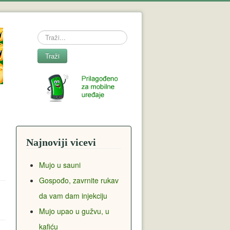
Search
Traži
Najnoviji vicevi
Mujo u sauni
Gospođo, zavrnite rukav
da vam dam injekciju
Mujo upao u gužvu, u
kafiću