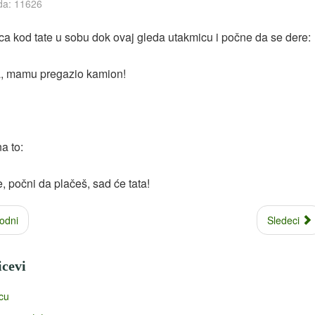
da: 11626
ca kod tate u sobu dok ovaj gleda utakmicu i počne da se dere:
ta, mamu pregazio kamion!
a to:
ine, počni da plačeš, sad će tata!
odni
Sledeci
icevi
cu