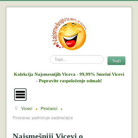
Search
Traži
Kolekcija Najsmesnijih Viceva - 99,99% Smešni Vicevi
- Popravite raspoloženje odmah!
Vicevi
Piroćanci
Vicevi
Piroćanac podmićuje saobraćajca
Mujo i Haso
Najsmešniji Vicevi o