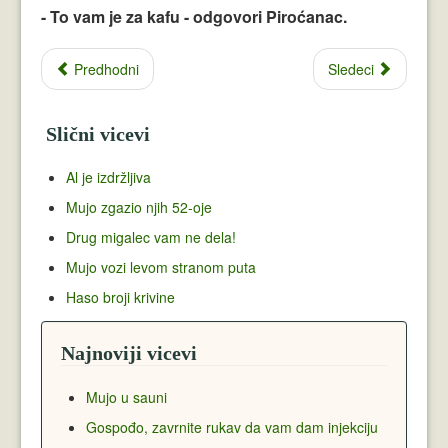
- To vam je za kafu - odgovori Piroćanac.
Predhodni
Sledeci
Slični vicevi
Al je izdržljiva
Mujo zgazio njih 52-oje
Drug migalec vam ne dela!
Mujo vozi levom stranom puta
Haso broji krivine
Najnoviji vicevi
Mujo u sauni
Gospođo, zavrnite rukav da vam dam injekciju