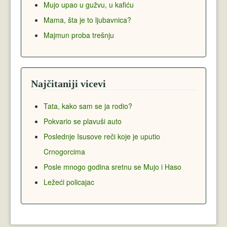
Mujo upao u gužvu, u kafiću
Mama, šta je to ljubavnica?
Majmun proba trešnju
Najčitaniji vicevi
Tata, kako sam se ja rodio?
Pokvario se plavuši auto
Poslednje Isusove reči koje je uputio
Crnogorcima
Posle mnogo godina sretnu se Mujo i Haso
Ležeći policajac