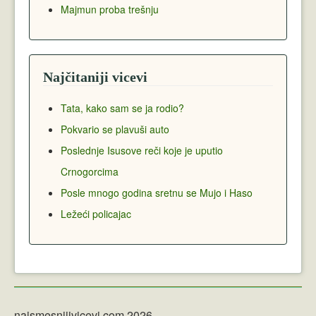
Majmun proba trešnju
Najčitaniji vicevi
Tata, kako sam se ja rodio?
Pokvario se plavuši auto
Poslednje Isusove reči koje je uputio
Crnogorcima
Posle mnogo godina sretnu se Mujo i Haso
Ležeći policajac
najsmesnijivicevi.com 2026.