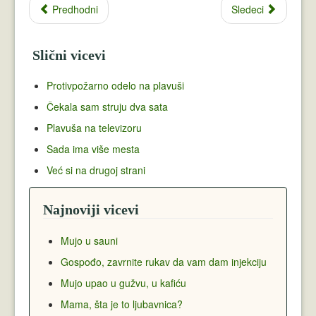
Predhodni
Sledeci
Slični vicevi
Protivpožarno odelo na plavuši
Čekala sam struju dva sata
Plavuša na televizoru
Sada ima više mesta
Već si na drugoj strani
Najnoviji vicevi
Mujo u sauni
Gospođo, zavrnite rukav da vam dam injekciju
Mujo upao u gužvu, u kafiću
Mama, šta je to ljubavnica?