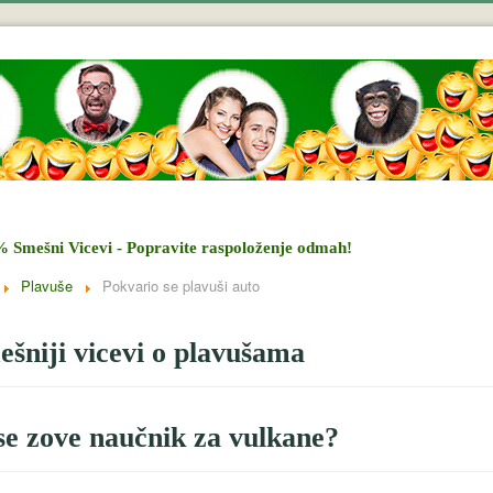
% Smešni Vicevi - Popravite raspoloženje odmah!
Plavuše
Pokvario se plavuši auto
šniji vicevi o plavušama
e zove naučnik za vulkane?