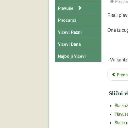
Pregle
Plavuše
Pitali pla
Piroćanci
Ona iz cu
Vicevi Razni
Vicevi Dana
Najbolji Vicevi
- Vulkaniz
Predh
Slični v
Šta kaž
Plavuš
Šta je 