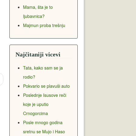
Mama, šta je to
ljubavnica?
Majmun proba trešnju
Najčitaniji vicevi
Tata, kako sam se ja
rodio?
Pokvario se plavuši auto
Poslednje Isusove reči
koje je uputio
Crnogorcima
Posle mnogo godina
sretnu se Mujo i Haso