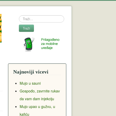
Search
Traži
Najnoviji vicevi
Mujo u sauni
Gospođo, zavrnite rukav
da vam dam injekciju
Mujo upao u gužvu, u
kafiću