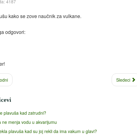
da: 4187
vušu kako se zove naučnik za vulkane.
ga odgovori:
er!
odni
Sledeci
icevi
e plavuša kad zatrudni?
a ne menja vodu u akvarijumu
rekla plavuša kad su joj rekli da ima vakum u glavi?