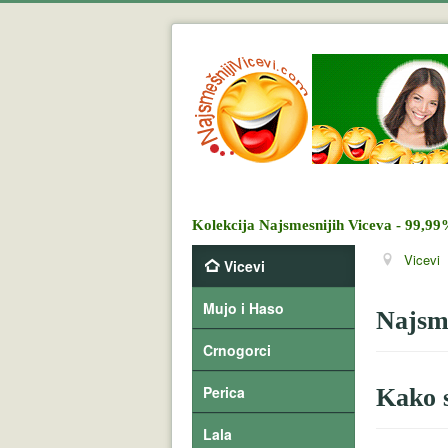
Kolekcija Najsmesnijih Viceva - 99,99
Vicevi
Vicevi
Mujo i Haso
Najsme
Crnogorci
Perica
Kako s
Lala