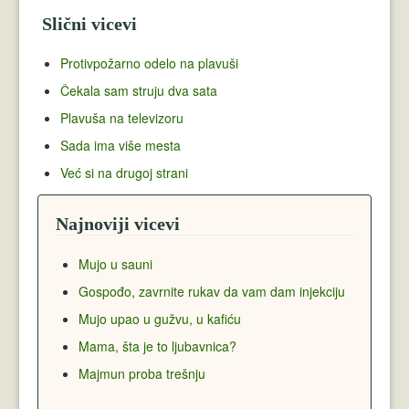
Slični vicevi
Protivpožarno odelo na plavuši
Čekala sam struju dva sata
Plavuša na televizoru
Sada ima više mesta
Već si na drugoj strani
Najnoviji vicevi
Mujo u sauni
Gospođo, zavrnite rukav da vam dam injekciju
Mujo upao u gužvu, u kafiću
Mama, šta je to ljubavnica?
Majmun proba trešnju