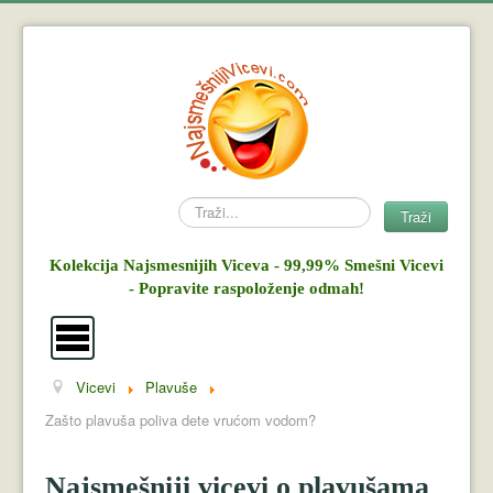
Search
Traži
Kolekcija Najsmesnijih Viceva - 99,99% Smešni Vicevi
- Popravite raspoloženje odmah!
Vicevi
Plavuše
Vicevi
Zašto plavuša poliva dete vrućom vodom?
Mujo i Haso
Najsmešniji vicevi o plavušama