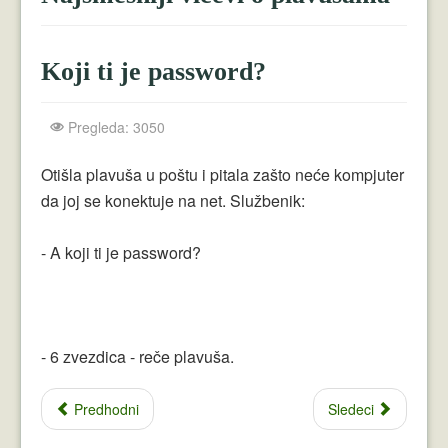
Crnogorci
Perica
Koji ti je password?
Lala
Plavuše
Pregleda: 3050
Piroćanci
Otišla plavuša u poštu i pitala zašto neće kompjuter
da joj se konektuje na net. Službenik:
Vicevi Razni
- A koji ti je password?
Vicevi Dana
Najbolji Vicevi
- 6 zvezdica - reče plavuša.
Predhodni
Sledeci