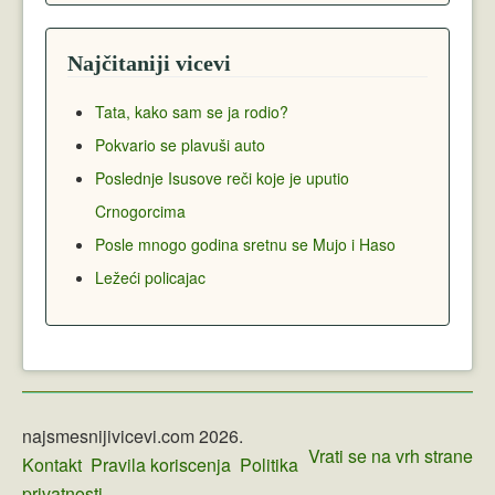
Najčitaniji vicevi
Tata, kako sam se ja rodio?
Pokvario se plavuši auto
Poslednje Isusove reči koje je uputio
Crnogorcima
Posle mnogo godina sretnu se Mujo i Haso
Ležeći policajac
najsmesnijivicevi.com 2026.
Vrati se na vrh strane
Kontakt
Pravila koriscenja
Politika
privatnosti