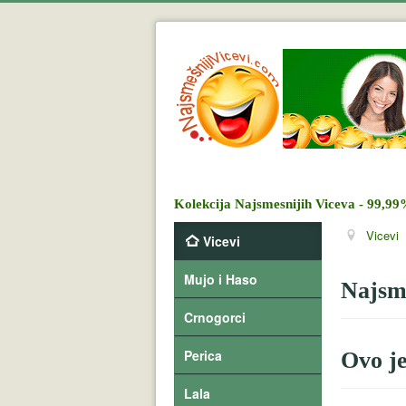
Kolekcija Najsmesnijih Viceva - 99,99
Vicevi
Vicevi
Mujo i Haso
Najsme
Crnogorci
Perica
Ovo je
Lala