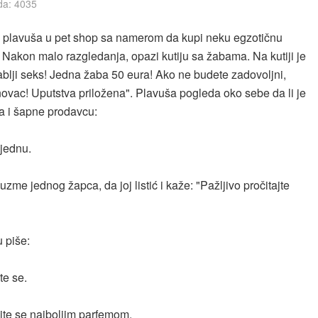
da: 4035
a plavuša u pet shop sa namerom da kupi neku egzotičnu
. Nakon malo razgledanja, opazi kutiju sa žabama. Na kutiji je
ablji seks! Jedna žaba 50 eura! Ako ne budete zadovoljni,
ovac! Uputstva priložena". Plavuša pogleda oko sebe da li je
a i šapne prodavcu:
jednu.
zme jednog žapca, da joj listić i kaže: "Pažljivo pročitajte
 piše:
jte se.
ite se najboljim parfemom.