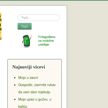
Search
Traži
Najnoviji vicevi
Mujo u sauni
Gospođo, zavrnite rukav
da vam dam injekciju
Mujo upao u gužvu, u
kafiću