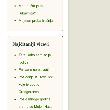
Mama, šta je to
ljubavnica?
Majmun proba trešnju
Najčitaniji vicevi
Tata, kako sam se ja
rodio?
Pokvario se plavuši auto
Poslednje Isusove reči
koje je uputio
Crnogorcima
Posle mnogo godina
sretnu se Mujo i Haso