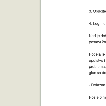
3. Obucite
4. Legnite
Kad je doš
postavi ža
Počela je 
uputstvo i
problema,
glas sa dr
- Dolazim
Posle 5 mi