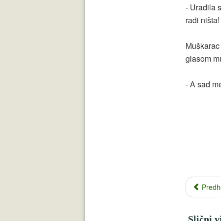
- Uradila 
radi ništa!
Muškarac s
glasom mu
- A sad me
Predh
Slični v