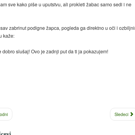
sam sve kako piše u uputstvu, ali prokleti žabac samo sedi i ne
av zabrinut podigne žapca, pogleda ga direktno u oči i ozbiljn
 kaže:
 dobro slušaj! Ovo je zadnji put da ti ja pokazujem!
odni
Sledeci
icevi