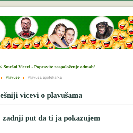
% Smešni Vicevi - Popravite raspoloženje odmah!
Plavuše
Plavuša apotekarka
šniji vicevi o plavušama
 zadnji put da ti ja pokazujem