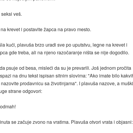
 seksi veš.
 na krevet i postavite žapca na pravo mesto.
la kući, plavuša brzo uradi sve po uputstvu, legne na krevet i
pca gde treba, ali na njeno razočaranje ništa se nije dogodilo.
da psuje od besa, misleći da su je prevarili. Još jednom pročita
 spazi na dnu tekst ispisan sitnim slovima: "Ako imate bilo kakvi
 nazovite prodavnicu sa životinjama". I plavuša nazove, a mušk
uge strane odgovori:
 odmah!
nuta se začuje zvono na vratima. Plavuša otvori vrata i objasni: