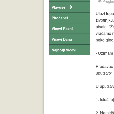
Pregle
Plavuše
Ulazi lep
Piroćanci
životinjku
pisalo: "Ž
Vicevi Razni
vraćamo n
Vicevi Dana
neko gled
Najbolji Vicevi
- Uzimam 
Prodavac u
uputstvo".
U uputstvu
1. Istušira
2. Namiriš