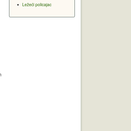
Ležeći policajac
h
i