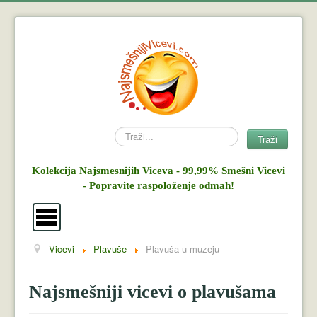
Search
Traži
Kolekcija Najsmesnijih Viceva - 99,99% Smešni Vicevi
- Popravite raspoloženje odmah!
Vicevi
Plavuše
Plavuša u muzeju
Vicevi
Mujo i Haso
Najsmešniji vicevi o plavušama