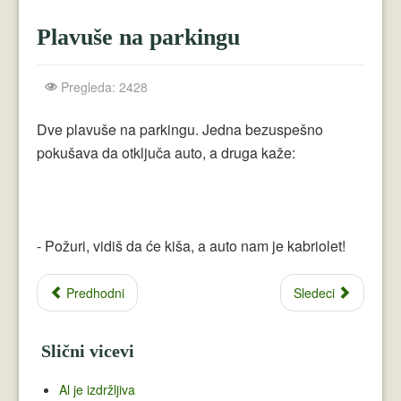
Crnogorci
Plavuše na parkingu
Perica
Lala
Pregleda: 2428
Plavuše
Dve plavuše na parkingu. Jedna bezuspešno
pokušava da otključa auto, a druga kaže:
Piroćanci
Vicevi Razni
Vicevi Dana
- Požuri, vidiš da će kiša, a auto nam je kabriolet!
Najbolji Vicevi
Predhodni
Sledeci
Slični vicevi
Al je izdržljiva