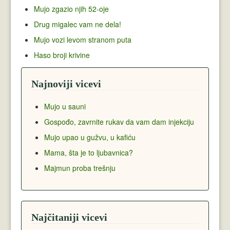
Mujo zgazio njih 52-oje
Drug migalec vam ne dela!
Mujo vozi levom stranom puta
Haso broji krivine
Najnoviji vicevi
Mujo u sauni
Gospođo, zavrnite rukav da vam dam injekciju
Mujo upao u gužvu, u kafiću
Mama, šta je to ljubavnica?
Majmun proba trešnju
Najčitaniji vicevi