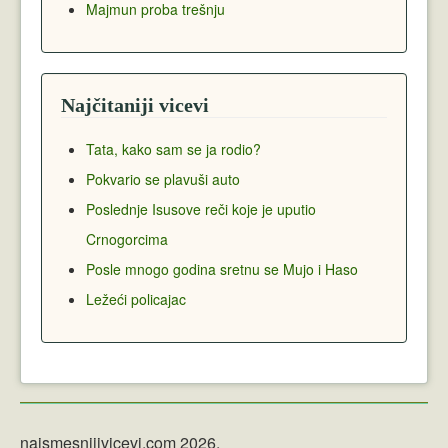
Majmun proba trešnju
Najčitaniji vicevi
Tata, kako sam se ja rodio?
Pokvario se plavuši auto
Poslednje Isusove reči koje je uputio
Crnogorcima
Posle mnogo godina sretnu se Mujo i Haso
Ležeći policajac
najsmesnijivicevi.com 2026.