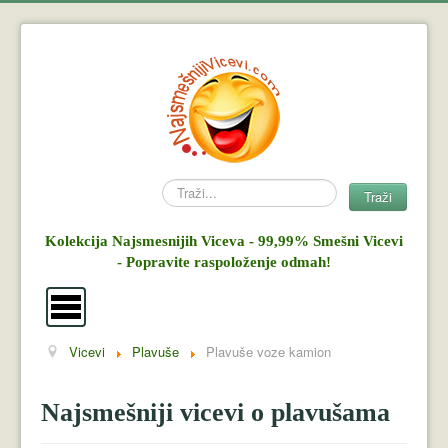
Search
Traži
Kolekcija Najsmesnijih Viceva - 99,99% Smešni Vicevi
- Popravite raspoloženje odmah!
Vicevi
Plavuše
Plavuše voze kamion
Vicevi
Mujo i Haso
Najsmešniji vicevi o plavušama