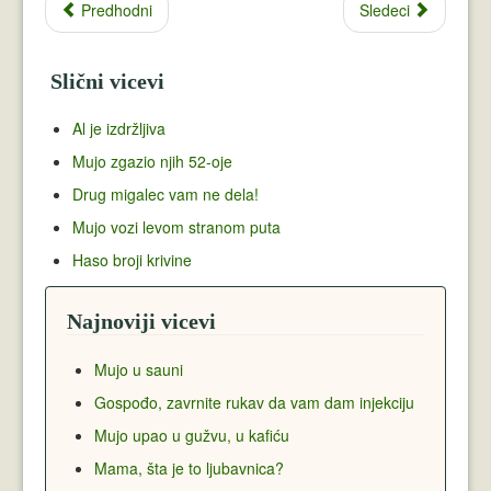
Predhodni
Sledeci
Slični vicevi
Al je izdržljiva
Mujo zgazio njih 52-oje
Drug migalec vam ne dela!
Mujo vozi levom stranom puta
Haso broji krivine
Najnoviji vicevi
Mujo u sauni
Gospođo, zavrnite rukav da vam dam injekciju
Mujo upao u gužvu, u kafiću
Mama, šta je to ljubavnica?