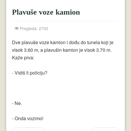
Crnogorci
Plavuše voze kamion
Perica
Lala
Pregleda: 2700
Plavuše
Dve plavuše voze kamion i dođu do tunela koji je
visok 3.60 m, a plavušin kamion je visok 3.70 m.
Piroćanci
Kaže prva:
Vicevi Razni
- Vidiš li policiju?
Vicevi Dana
Najbolji Vicevi
- Ne.
- Onda vozimo!