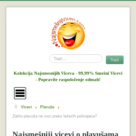
Search
Traži
Kolekcija Najsmesnijih Viceva - 99,99% Smešni Vicevi
- Popravite raspoloženje odmah!
Vicevi
Plavuše
Vicevi
Zašto plavuša ne vozi preko ležećih policajaca?
Mujo i Haso
Najsmešniji vicevi o plavušama