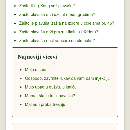
Zašto King-Kong voli plavuše?
Zašto plavuša drži džoint među grudima?
Zašto je plavuša izašla na izbore u cipelama br. 45?
Zašto plavuša drži praznu flašu u frižideru?
Zašto plavuša nosi naočare na stomaku?
Najnoviji vicevi
Mujo u sauni
Gospođo, zavrnite rukav da vam dam injekciju
Mujo upao u gužvu, u kafiću
Mama, šta je to ljubavnica?
Majmun proba trešnju