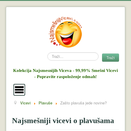
Search
Traži
Kolekcija Najsmesnijih Viceva - 99,99% Smešni Vicevi
- Popravite raspoloženje odmah!
Vicevi
Plavuše
Zašto plavuša jede novine?
Vicevi
Mujo i Haso
Najsmešniji vicevi o plavušama