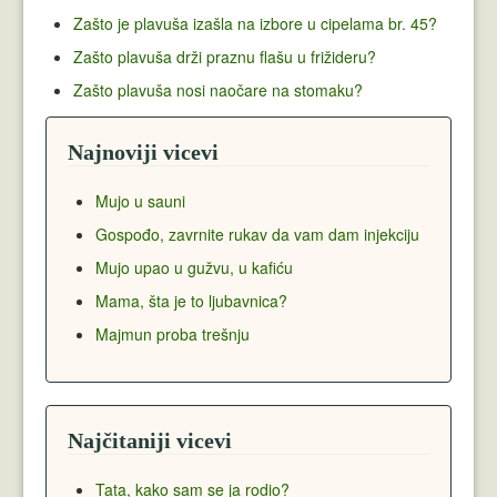
Zašto je plavuša izašla na izbore u cipelama br. 45?
Zašto plavuša drži praznu flašu u frižideru?
Zašto plavuša nosi naočare na stomaku?
Najnoviji vicevi
Mujo u sauni
Gospođo, zavrnite rukav da vam dam injekciju
Mujo upao u gužvu, u kafiću
Mama, šta je to ljubavnica?
Majmun proba trešnju
Najčitaniji vicevi
Tata, kako sam se ja rodio?