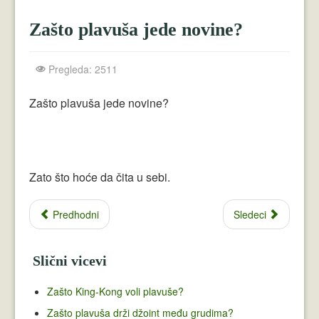
Crnogorci
Zašto plavuša jede novine?
Perica
Lala
Pregleda: 2511
Plavuše
Zašto plavuša jede novine?
Piroćanci
Vicevi Razni
Zato što hoće da čita u sebi.
Vicevi Dana
Najbolji Vicevi
Predhodni
Sledeci
Slični vicevi
Zašto King-Kong voli plavuše?
Zašto plavuša drži džoint među grudima?