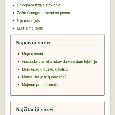
Crnogorca izdalo strpljenje
Zašto Crnogorac kasni na posao
Nije more ljuto
Ljudi ajmo radit!
Najnoviji vicevi
Mujo u sauni
Gospođo, zavrnite rukav da vam dam injekciju
Mujo upao u gužvu, u kafiću
Mama, šta je to ljubavnica?
Majmun proba trešnju
Najčitaniji vicevi