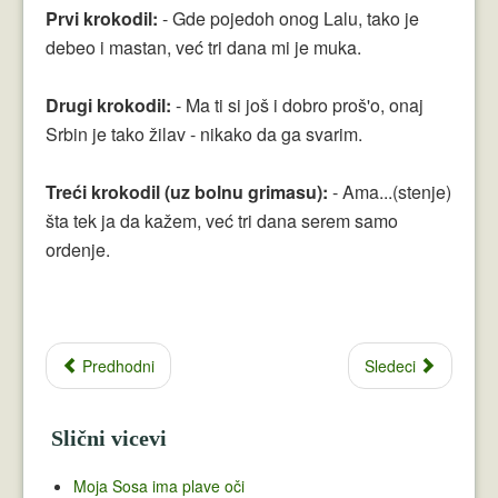
Prvi krokodil:
- Gde pojedoh onog Lalu, tako je
debeo i mastan, već tri dana mi je muka.
Drugi krokodil:
- Ma ti si još i dobro proš'o, onaj
Srbin je tako žilav - nikako da ga svarim.
Treći krokodil (uz bolnu grimasu):
- Ama...(stenje)
šta tek ja da kažem, već tri dana serem samo
ordenje.
Predhodni
Sledeci
Slični vicevi
Moja Sosa ima plave oči