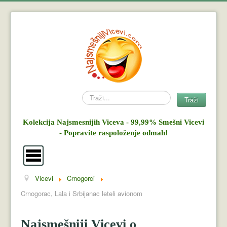
Search
Traži
Kolekcija Najsmesnijih Viceva - 99,99% Smešni Vicevi
- Popravite raspoloženje odmah!
Vicevi
Crnogorci
Vicevi
Crnogorac, Lala i Srbijanac leteli avionom
Mujo i Haso
Najsmešniji Vicevi o