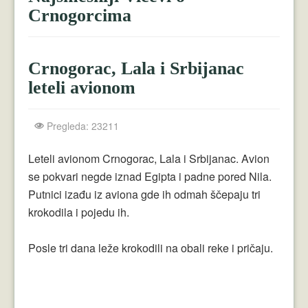
Crnogorci
Crnogorcima
Perica
Lala
Crnogorac, Lala i Srbijanac
leteli avionom
Plavuše
Piroćanci
Pregleda: 23211
Vicevi Razni
Leteli avionom Crnogorac, Lala i Srbijanac. Avion
Vicevi Dana
se pokvari negde iznad Egipta i padne pored Nila.
Putnici izađu iz aviona gde ih odmah ščepaju tri
Najbolji Vicevi
krokodila i pojedu ih.
Posle tri dana leže krokodili na obali reke i pričaju.