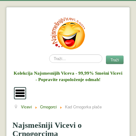
Search
Traži
Kolekcija Najsmesnijih Viceva - 99,99% Smešni Vicevi
- Popravite raspoloženje odmah!
Vicevi
Crnogorci
Kad Crnogorka plače
Vicevi
Mujo i Haso
Najsmešniji Vicevi o
Crnogorcima