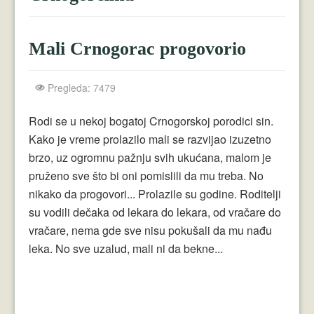
Crnogorci
Perica
Mali Crnogorac progovorio
Lala
Pregleda: 7479
Plavuše
Piroćanci
Rodi se u nekoj bogatoj Crnogorskoj porodici sin.
Kako je vreme prolazilo mali se razvijao izuzetno
Vicevi Razni
brzo, uz ogromnu pažnju svih ukućana, malom je
pruženo sve što bi oni pomislili da mu treba. No
Vicevi Dana
nikako da progovori... Prolazile su godine. Roditelji
Najbolji Vicevi
su vodili dečaka od lekara do lekara, od vračare do
vračare, nema gde sve nisu pokušali da mu nađu
leka. No sve uzalud, mali ni da bekne...