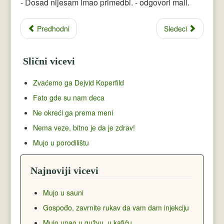
- Dosad nijesam imao primedbi. - odgovori mali.
Predhodni
Sledeci
Slični vicevi
Zvaćemo ga Dejvid Koperfild
Fato gde su nam deca
Ne okreći ga prema meni
Nema veze, bitno je da je zdrav!
Mujo u porodilištu
Najnoviji vicevi
Mujo u sauni
Gospođo, zavrnite rukav da vam dam injekciju
Mujo upao u gužvu, u kafiću