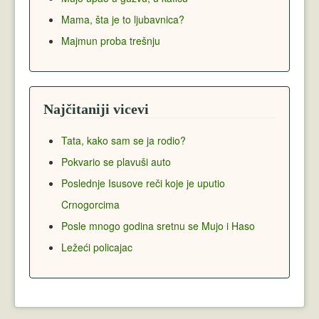
Mama, šta je to ljubavnica?
Majmun proba trešnju
Najčitaniji vicevi
Tata, kako sam se ja rodio?
Pokvario se plavuši auto
Poslednje Isusove reči koje je uputio
Crnogorcima
Posle mnogo godina sretnu se Mujo i Haso
Ležeći policajac