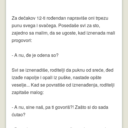
Za dečakov 12-ti rođendan napraviše oni trpezu
punu svega i svačega. Posedaše svi za sto,
zajedno sa malim, da se ugoste, kad iznenada mali
progovori:
- A nu, đe je odena so?
Svi se iznenadiše, roditelji da puknu od sreće, đed
izađe napolje i opali iz puške, nastade opšte
veselje... Kad se povratiše od iznenađenja, roditelji
zapitaše malog:
- A nu, sine naš, pa ti govoriš?! Zašto si do sada
ćutao?