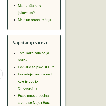
Mama, šta je to
ljubavnica?
Majmun proba trešnju
Najčitaniji vicevi
Tata, kako sam se ja
rodio?
Pokvario se plavuši auto
Poslednje Isusove reči
koje je uputio
Crnogorcima
Posle mnogo godina
sretnu se Mujo i Haso