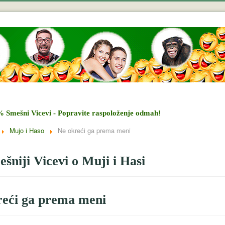
% Smešni Vicevi - Popravite raspoloženje odmah!
Mujo i Haso
Ne okreći ga prema meni
šniji Vicevi o Muji i Hasi
reći ga prema meni