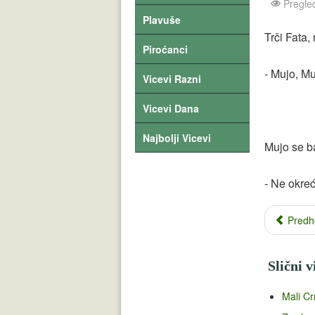
Pregle
Plavuše
Trči Fata,
Piroćanci
- Mujo, Mu
Vicevi Razni
Vicevi Dana
Najbolji Vicevi
Mujo se ba
- Ne okreć
Predh
Slični v
Mali C