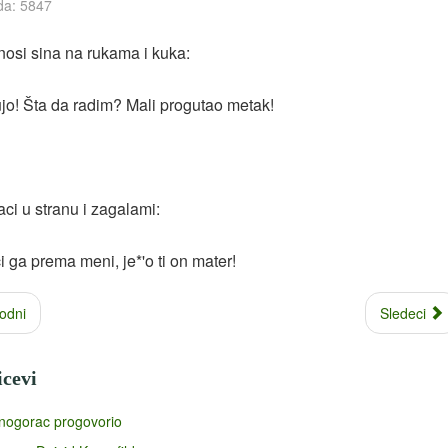
da: 5847
 nosi sina na rukama i kuka:
jo! Šta da radim? Mali progutao metak!
ci u stranu i zagalami:
i ga prema meni, je*'o ti on mater!
odni
Sledeci
icevi
rnogorac progovorio