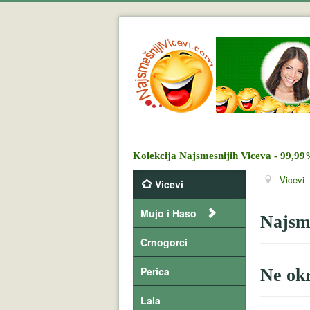
Kolekcija Najsmesnijih Viceva - 99,99
Vicevi
Vicevi
Mujo i Haso
Najsme
Crnogorci
Perica
Ne ok
Lala