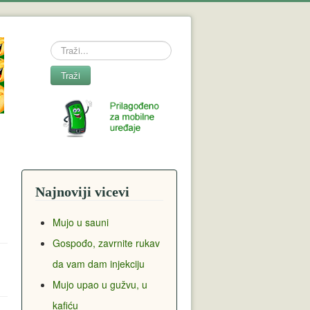
Search
Traži
Najnoviji vicevi
Mujo u sauni
Gospođo, zavrnite rukav
da vam dam injekciju
Mujo upao u gužvu, u
kafiću