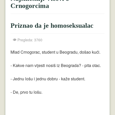
Crnogorci
Crnogorcima
Perica
Lala
Priznao da je homoseksualac
Plavuše
Pregleda: 3760
Piroćanci
Mlad Crnogorac, student u Beogradu, došao kući.
Vicevi Razni
- Kakve nam vijesti nosiš iz Beograda? - pita otac.
Vicevi Dana
Najbolji Vicevi
- Jednu lošu i jednu dobru - kaže student.
- De, prvo tu lošu.