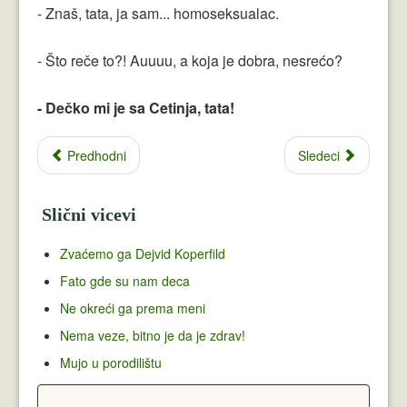
- Znaš, tata, ja sam... homoseksualac.
- Što reče to?! Auuuu, a koja je dobra, nesrećo?
- Dečko mi je sa Cetinja, tata!
Predhodni
Sledeci
Slični vicevi
Zvaćemo ga Dejvid Koperfild
Fato gde su nam deca
Ne okreći ga prema meni
Nema veze, bitno je da je zdrav!
Mujo u porodilištu