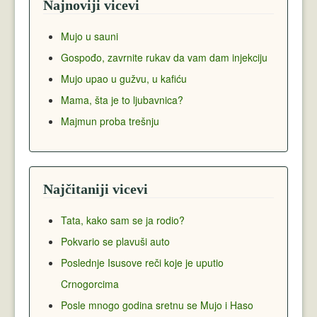
Najnoviji vicevi
Mujo u sauni
Gospođo, zavrnite rukav da vam dam injekciju
Mujo upao u gužvu, u kafiću
Mama, šta je to ljubavnica?
Majmun proba trešnju
Najčitaniji vicevi
Tata, kako sam se ja rodio?
Pokvario se plavuši auto
Poslednje Isusove reči koje je uputio
Crnogorcima
Posle mnogo godina sretnu se Mujo i Haso