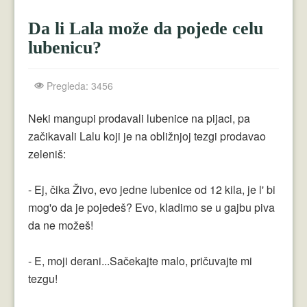
Crnogorci
Da li Lala može da pojede celu
Perica
lubenicu?
Lala
Pregleda: 3456
Plavuše
Piroćanci
Neki mangupi prodavali lubenice na pijaci, pa
začikavali Lalu koji je na obližnjoj tezgi prodavao
Vicevi Razni
zeleniš:
Vicevi Dana
- Ej, čika Živo, evo jedne lubenice od 12 kila, je l' bi
Najbolji Vicevi
mog'o da je pojedeš? Evo, kladimo se u gajbu piva
da ne možeš!
- E, moji derani...Sačekajte malo, pričuvajte mi
tezgu!