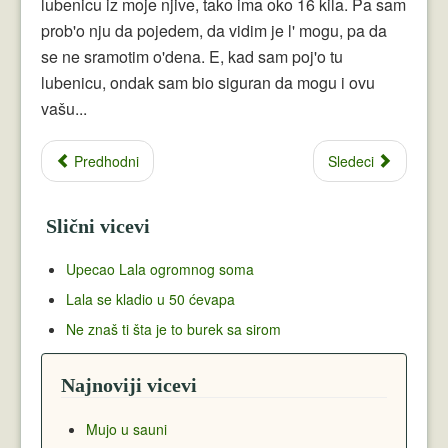
lubenicu iz moje njive, tako ima oko 16 kila. Pa sam
prob'o nju da pojedem, da vidim je l' mogu, pa da
se ne sramotim o'dena. E, kad sam poj'o tu
lubenicu, ondak sam bio siguran da mogu i ovu
vašu...
Predhodni
Sledeci
Slični vicevi
Upecao Lala ogromnog soma
Lala se kladio u 50 ćevapa
Ne znaš ti šta je to burek sa sirom
Najnoviji vicevi
Mujo u sauni