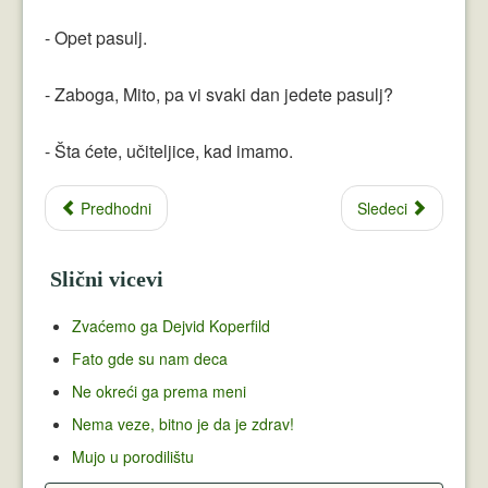
- Opet pasulj.
- Zaboga, Mito, pa vi svaki dan jedete pasulj?
- Šta ćete, učiteljice, kad imamo.
Predhodni
Sledeci
Slični vicevi
Zvaćemo ga Dejvid Koperfild
Fato gde su nam deca
Ne okreći ga prema meni
Nema veze, bitno je da je zdrav!
Mujo u porodilištu