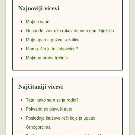
Najnoviji vicevi
Mujo u sauni
Gospođo, zavrnite rukav da vam dam injekciju
Mujo upao u gužvu, u kafiću
Mama, šta je to ljubavnica?
Majmun proba trešnju
Najčitaniji vicevi
Tata, kako sam se ja rodio?
Pokvario se plavuši auto
Poslednje Isusove reči koje je uputio
Crnogorcima