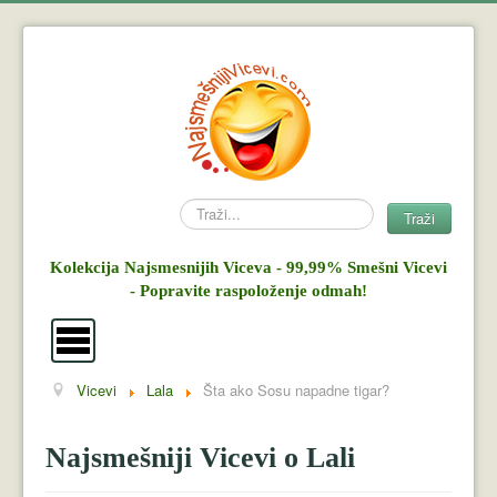
Search
Traži
Kolekcija Najsmesnijih Viceva - 99,99% Smešni Vicevi
- Popravite raspoloženje odmah!
Vicevi
Lala
Šta ako Sosu napadne tigar?
Vicevi
Mujo i Haso
Najsmešniji Vicevi o Lali